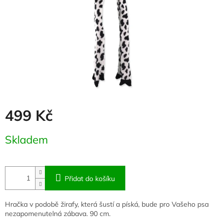
499 Kč
Měrná
Skladem
cena:
Přidat do košíku
Hračka v podobě žirafy, která šustí a píská, bude pro Vašeho psa
nezapomenutelná zábava. 90 cm.