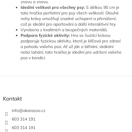
znovu a znovu.
Ideální velikost pro všechny psy:
S délkou 90 cm je
tato hračka perfektní pro psy všech velikostí. Dlouhé
nohy krávy umožňují snadné uchopení a přenášení,
což je ideální pro aportování a další interaktivní hry.
Vyrobena z kvalitních a bezpečných materiálů.
Podpora fyzické aktivity:
Hra se šustící krávou
podporuje fyzickou aktivitu, která je klíčová pro zdraví
a pohodu vašeho psa. Ať už jde o běhání, skákání
nebo tahání, tato hračka je ideální pro udržení vašeho
psa v kondici.
Z
á
p
a
Kontakt
t
í
info
@
akarazoo.cz
603 314 191
603 314 191