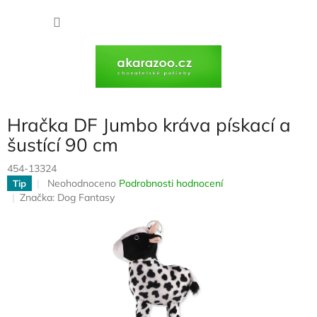
Přejít
na
NÁKU
obsah
KOŠÍK
Hračka DF Jumbo kráva pískací a
šustící 90 cm
454-13324
Průměrné
Neohodnoceno
Podrobnosti hodnocení
Tip
hodnocení
Značka:
Dog Fantasy
produktu
je
0,0
z
5
hvězdiček.