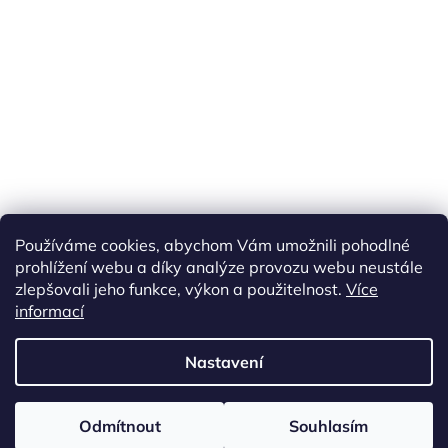
Náš FACEBOOK
AKČNÍ ZBOŽÍ
Používáme cookies, abychom Vám umožnili pohodlné
Tisíce výdejních míst po celé ČR
prohlížení webu a díky analýze provozu webu neustále
zlepšovali jeho funkce, výkon a použitelnost.
Více
informací
Vytvořil Shoptet
Nastavení
Copyright 2026
akarazoo.cz
. Všechna práva vyhrazena.
Upravit
Odmítnout
Souhlasím
nastavení cookies