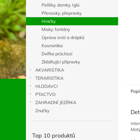
n
Pelíšky, domky, Iglú
e
Přenosky, přepravky
l
Hračky
Misky, fontány
Úprava srsti a drápků
Kosmetika
Dvířka průchozí
Zklidňující přípravky
AKVARISTIKA
TERARISTIKA
HLODAVCI
Popi
PTACTVO
ZAHRADNÍ JEZÍRKA
Značky
Det
Inte
Motý
Top 10 produktů