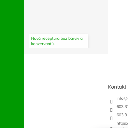
Nová receptura bez barviv a
konzervantů.
Z
á
p
a
t
Kontakt
í
info
@
603 3
603 3
https