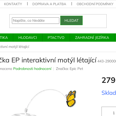
KONTAKTY
DOPRAVA A PLATBA
OBCHODNÍ PODMÍNKY
HLEDAT
TIKA
HLODAVCI
PTACTVO
ZAHRADNÍ JEZÍRKA
ivní motýl létající
ka EP interaktivní motýl létající
443-29000
né
noceno
Podrobnosti hodnocení
Značka:
Epic Pet
ení
279
u
Měrná
Skla
cena:
ek.