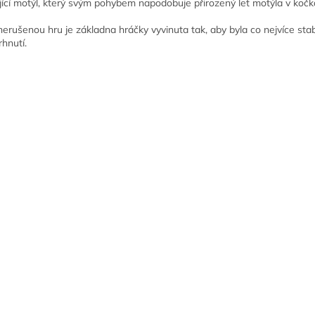
jící motýl, který svým pohybem napodobuje přirozený let motýla v kočká
nerušenou hru je základna hráčky vyvinuta tak, aby byla co nejvíce stab
rhnutí.