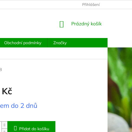
PODMÍNKY OCHRANY OSOBNÍCH ÚDAJŮ
Přihlášení
MOJE OBJEDNÁVKA
NÁKUPNÍ
Prázdný košík
KOŠÍK
Obchodní podmínky
Značky
8
 Kč
dem do 2 dnů
Přidat do košíku