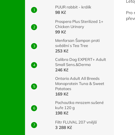
Léta
PUUR rabbit - králík
98 Kč
Pro 
přev
Prospera Plus Sterilized 1+
Chicken Urinary
99 Kč
Menforsan Šampon proti
svědění s Tea Tree
253 Kč
Calibra Dog EXPERT+ Adult
Small Sens.&Derma
246 Kč
Ontario Adult All Breeds
Monoprotein Tuna & Sweet
Potatoes
169 Kč
Pochoutka mrazem sušené
kuře 120 g
198 Kč
Filtr FLUVAL 207 vnější
3 288 Kč