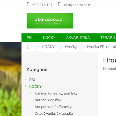
Přejít
603 314 191
info@akarazoo.cz
na
obsah
PSI
KOČKY
AKVARISTIKA
TERARIS
Domů
KOČKY
Hračky
Hračka EP interakt
P
Hrač
o
Přeskočit
s
Průměr
Kategorie
Neohod
kategorie
t
hodnoc
r
produkt
PSI
a
je
KOČKY
n
0,0
z
Krmiva, konzervy, pamlsky
n
5
í
Nutriční doplňky
hvězdič
p
Antiparazitní přípravky
a
Odpočívadla, škrabadla