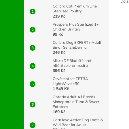
Do s
Calibra Cat Premium Line
Sterilised Poultry
219 Kč
Prospera Plus Sterilized 1+
Chicken Urinary
99 Kč
Calibra Dog EXPERT+ Adult
Small Sens.&Derma
246 Kč
Miska DF Bludiště proti
hltání zeleno-modrá
396 Kč
Osvětlení set TETRA
LightWave 430
1 549 Kč
Ontario Adult All Breeds
Monoprotein Tuna & Sweet
Potatoes
169 Kč
Carnilove Active Dog Lamb &
Wild Boar for Adult