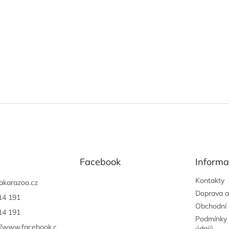
Facebook
Informa
Kontakty
akarazoo.cz
Doprava a
14 191
Obchodní
14 191
Podmínky 
://www.facebook.c
údajů