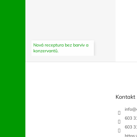
Nová receptura bez barviv a
konzervantů.
Z
á
p
a
t
Kontakt
í
info
@
603 3
603 3
https