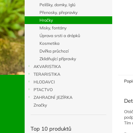
n
Pelíšky, domky, Iglú
e
Přenosky, přepravky
l
Hračky
Misky, fontány
Úprava srsti a drápků
Kosmetika
Dvířka průchozí
Zklidňující přípravky
AKVARISTIKA
TERARISTIKA
Popi
HLODAVCI
PTACTVO
ZAHRADNÍ JEZÍRKA
Det
Značky
Otáč
podp
Tím 
Top 10 produktů