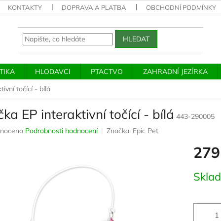
KONTAKTY
DOPRAVA A PLATBA
OBCHODNÍ PODMÍNKY
HLEDAT
TIKA
HLODAVCI
PTACTVO
ZAHRADNÍ JEZÍRKA
ivní točící - bílá
ka EP interaktivní točící - bílá
443-290005
né
noceno
Podrobnosti hodnocení
Značka:
Epic Pet
ení
279
u
Měrná
Skla
cena:
ek.