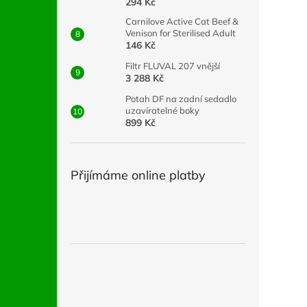
294 Kč
Carnilove Active Cat Beef &
Venison for Sterilised Adult
146 Kč
Filtr FLUVAL 207 vnější
3 288 Kč
Potah DF na zadní sedadlo
uzavíratelné boky
899 Kč
Přijímáme online platby