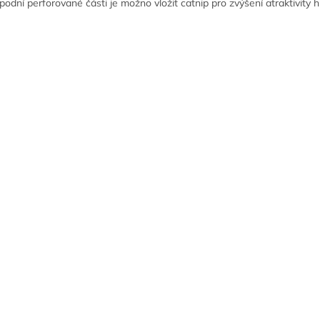
podní perforované části je možno vložit catnip pro zvýšení atraktivity h