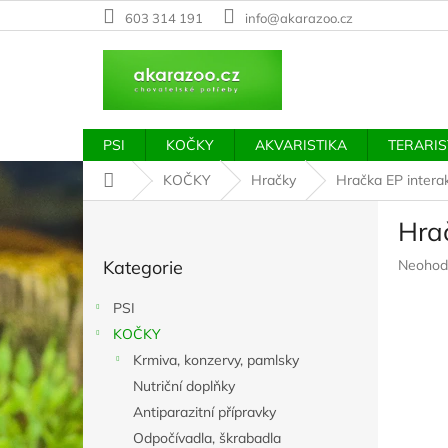
Přejít
603 314 191
info@akarazoo.cz
na
obsah
PSI
KOČKY
AKVARISTIKA
TERARIS
Domů
KOČKY
Hračky
Hračka EP interakt
P
Hrač
o
Přeskočit
s
Průměr
Kategorie
Neohod
kategorie
t
hodnoc
r
produkt
PSI
a
je
KOČKY
n
0,0
z
Krmiva, konzervy, pamlsky
n
5
í
Nutriční doplňky
hvězdič
p
Antiparazitní přípravky
a
Odpočívadla, škrabadla