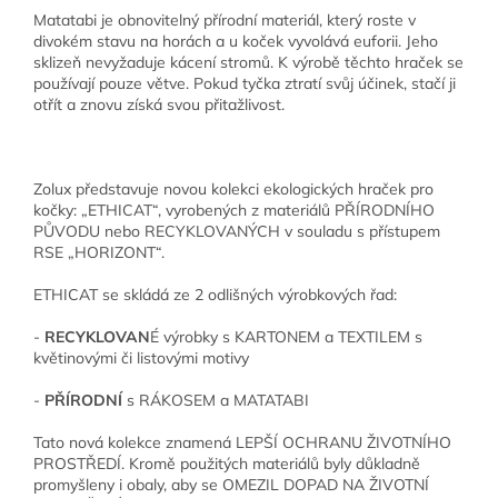
Matatabi je obnovitelný přírodní materiál, který roste v
divokém stavu na horách a u koček vyvolává euforii. Jeho
sklizeň nevyžaduje kácení stromů. K výrobě těchto hraček se
používají pouze větve. Pokud tyčka ztratí svůj účinek, stačí ji
otřít a znovu získá svou přitažlivost.
Zolux představuje novou kolekci ekologických hraček pro
kočky: „ETHICAT“, vyrobených z materiálů PŘÍRODNÍHO
PŮVODU nebo RECYKLOVANÝCH v souladu s přístupem
RSE „HORIZONT“.
ETHICAT se skládá ze 2 odlišných výrobkových řad:
-
RECYKLOVAN
É výrobky s KARTONEM a TEXTILEM s
květinovými či listovými motivy
-
PŘÍRO
DN
Í
s RÁKOSEM a MATATABI
Tato nová kolekce znamená LEPŠÍ OCHRANU ŽIVOTNÍHO
PROSTŘEDÍ. Kromě použitých materiálů byly důkladně
promyšleny i obaly, aby se OMEZIL DOPAD NA ŽIVOTNÍ