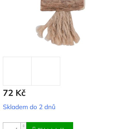
72 Kč
Měrná
Skladem do 2 dnů
cena: