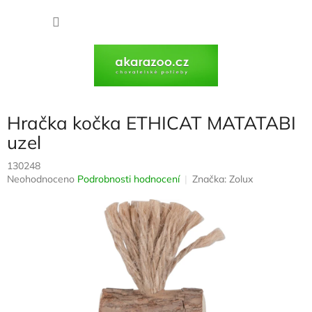
Přejít
na
NÁKU
obsah
KOŠÍK
Hračka kočka ETHICAT MATATABI
uzel
130248
Průměrné
Neohodnoceno
Podrobnosti hodnocení
Značka:
Zolux
hodnocení
produktu
je
0,0
z
5
hvězdiček.