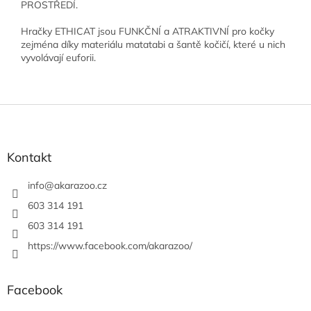
PROSTŘEDÍ.
Hračky ETHICAT jsou FUNKČNÍ a ATRAKTIVNÍ pro kočky
zejména díky materiálu matatabi a šantě kočičí, které u nich
vyvolávají euforii.
Z
á
p
a
Kontakt
t
í
info
@
akarazoo.cz
603 314 191
603 314 191
https://www.facebook.com/akarazoo/
Facebook