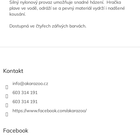
Silný nylonový provaz umožňuje snadné házení. Hračka
plave ve vodě, odráží se a pevný materiál vydrží i nadšené
kousání.
Dostupná ve čtyřech zářivých barvách.
Z
á
p
a
Kontakt
t
í
info
@
akarazoo.cz
603 314 191
603 314 191
https://www.facebook.com/akarazoo/
Facebook