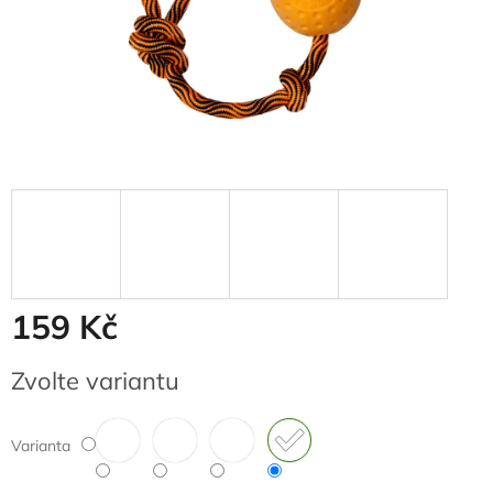
159 Kč
Měrná
Zvolte variantu
cena:
Varianta