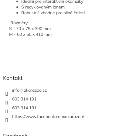
Ideální pro interaktivní okamžiky
S recyklovaným lanem
Robustní, vhodné pro silné čelisti
Rozměry:
S - 70 x 75 x 390 mm
M -
60 x 55 x 410 mm
Z
á
p
a
Kontakt
t
í
info
@
akarazoo.cz
603 314 191
603 314 191
https://www.facebook.com/akarazoo/
Facebook