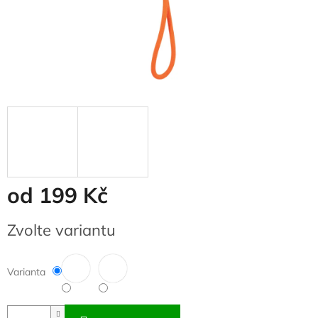
od
199 Kč
Měrná
Zvolte variantu
cena:
Varianta