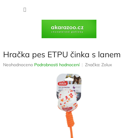
Přejít
na
NÁKU
obsah
KOŠÍK
Hračka pes ETPU činka s lanem
Průměrné
Neohodnoceno
Podrobnosti hodnocení
Značka:
Zolux
hodnocení
produktu
je
0,0
z
5
hvězdiček.