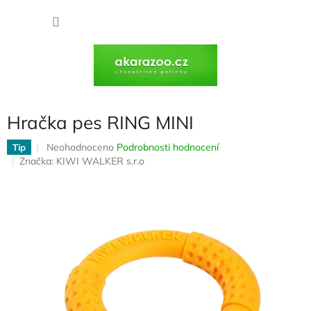
Přejít
na
NÁKU
obsah
KOŠÍK
Hračka pes RING MINI
Průměrné
Neohodnoceno
Podrobnosti hodnocení
Tip
hodnocení
Značka:
KIWI WALKER s.r.o
produktu
je
0,0
z
5
hvězdiček.