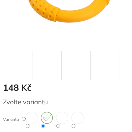
148 Kč
Měrná
Zvolte variantu
cena:
Varianta