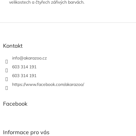
velikostech a čtyřech zářivých barvách.
Z
á
p
a
Kontakt
t
í
info
@
akarazoo.cz
603 314 191
603 314 191
https://www.facebook.com/akarazoo/
Facebook
Informace pro vás