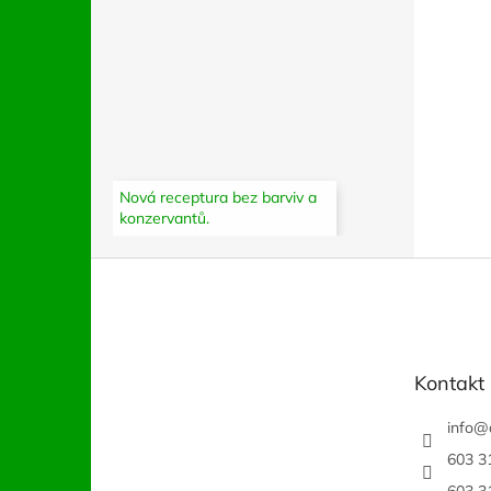
Nová receptura bez barviv a
konzervantů.
Z
á
p
a
t
Kontakt
í
info
@
603 3