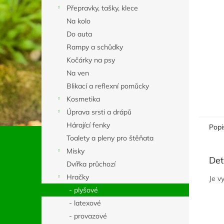
n
Přepravky, tašky, klece
e
Na kolo
l
Do auta
Rampy a schůdky
Kočárky na psy
Na ven
Blikací a reflexní pomůcky
Kosmetika
Úprava srsti a drápů
Hárající fenky
Popi
Toalety a pleny pro štěňata
Misky
Det
Dvířka průchozí
Hračky
Je v
- plyšové
- latexové
- provazové