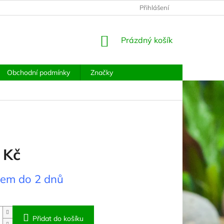
PODMÍNKY OCHRANY OSOBNÍCH ÚDAJŮ
Přihlášení
MOJE OBJEDNÁVKA
NÁKUPNÍ
Prázdný košík
KOŠÍK
Obchodní podmínky
Značky
 Kč
dem do 2 dnů
Přidat do košíku