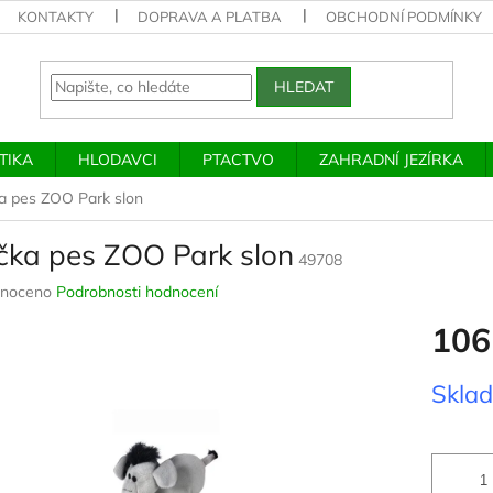
KONTAKTY
DOPRAVA A PLATBA
OBCHODNÍ PODMÍNKY
HLEDAT
TIKA
HLODAVCI
PTACTVO
ZAHRADNÍ JEZÍRKA
a pes ZOO Park slon
čka pes ZOO Park slon
49708
né
noceno
Podrobnosti hodnocení
ení
106
u
Měrná
Skla
cena:
ek.