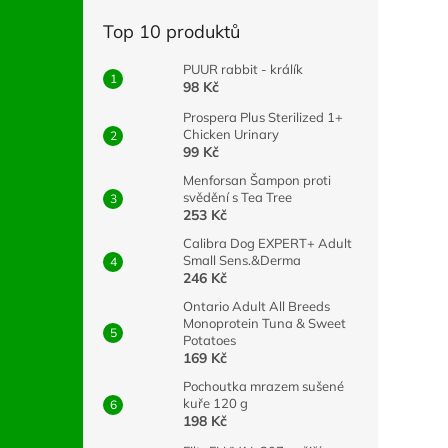
Top 10 produktů
PUUR rabbit - králík
98 Kč
Prospera Plus Sterilized 1+
Chicken Urinary
99 Kč
Menforsan Šampon proti
svědění s Tea Tree
253 Kč
Calibra Dog EXPERT+ Adult
Small Sens.&Derma
246 Kč
Ontario Adult All Breeds
Monoprotein Tuna & Sweet
Potatoes
169 Kč
Pochoutka mrazem sušené
kuře 120 g
198 Kč