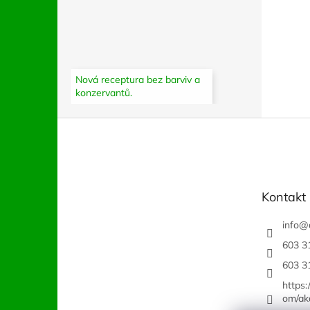
Nová receptura bez barviv a
konzervantů.
Z
á
p
a
t
Kontakt
í
info
@
603 3
603 3
https
om/ak