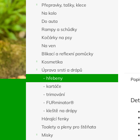
n
Přepravky, tašky, klece
e
Na kolo
l
Do auta
Rampy a schůdky
Kočárky na psy
Na ven
Blikací a reflexní pomůcky
Kosmetika
Úprava srsti a drápů
- hřebeny
Popi
- kartáče
- trimování
Det
- FURminator®
- kleště na drápy
Hárající fenky
Toalety a pleny pro štěňata
Misky