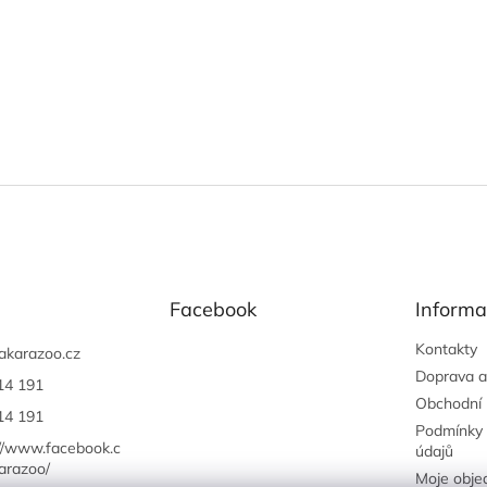
Facebook
Informa
Kontakty
akarazoo.cz
Doprava a
14 191
Obchodní
14 191
Podmínky 
://www.facebook.c
údajů
arazoo/
Moje obje