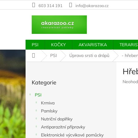
Přejít
603 314 191
info@akarazoo.cz
na
obsah
PSI
KOČKY
AKVARISTIKA
TERARIS
Domů
PSI
Úprava srsti a drápů
- hřebe
P
Hře
o
Přeskočit
s
Průměr
Kategorie
Neohod
kategorie
t
hodnoc
r
produkt
PSI
a
je
Krmiva
n
0,0
z
Pamlsky
n
5
í
Nutriční doplňky
hvězdič
p
Antiparazitní přípravky
a
Elektronické výcvikové pomůcky