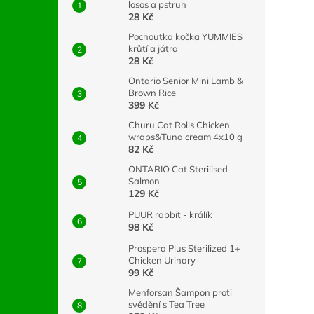
losos a pstruh
28 Kč
Pochoutka kočka YUMMIES
krůtí a játra
28 Kč
Ontario Senior Mini Lamb &
Brown Rice
399 Kč
Churu Cat Rolls Chicken
wraps&Tuna cream 4x10 g
82 Kč
ONTARIO Cat Sterilised
Salmon
129 Kč
PUUR rabbit - králík
98 Kč
Prospera Plus Sterilized 1+
Chicken Urinary
99 Kč
Menforsan Šampon proti
svědění s Tea Tree