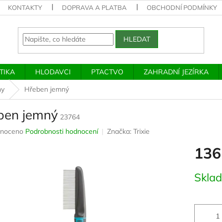
KONTAKTY
DOPRAVA A PLATBA
OBCHODNÍ PODMÍNKY
HLEDAT
TIKA
HLODAVCI
PTACTVO
ZAHRADNÍ JEZÍRKA
ny
Hřeben jemný
ben jemný
23764
né
noceno
Podrobnosti hodnocení
Značka:
Trixie
ení
136
u
Měrná
Skla
cena:
ek.