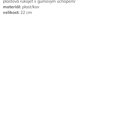
plastová rukojeť s gumovým úchopem/
materiál:
plast/kov
velikost:
22 cm