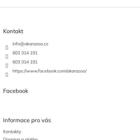
Z
á
p
a
Kontakt
t
í
info
@
akarazoo.cz
603 314 191
603 314 191
https://www.facebook.com/akarazoo/
Facebook
Informace pro vás
Kontakty
Doprava a platba