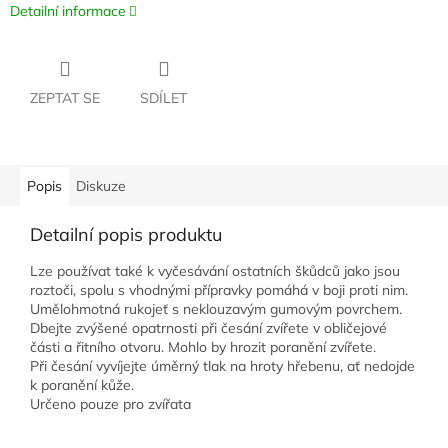
Detailní informace
ZEPTAT SE
SDÍLET
Popis
Diskuze
Detailní popis produktu
Lze používat také k vyčesávání ostatních škůdců jako jsou
roztoči, spolu s vhodnými přípravky pomáhá v boji proti nim.
Umělohmotná rukojeť s neklouzavým gumovým povrchem.
Dbejte zvýšené opatrnosti při česání zvířete v obličejové
části a řitního otvoru. Mohlo by hrozit poranění zvířete.
Při česání vyvíjejte úměrný tlak na hroty hřebenu, ať nedojde
k poranění kůže.
Určeno pouze pro zvířata