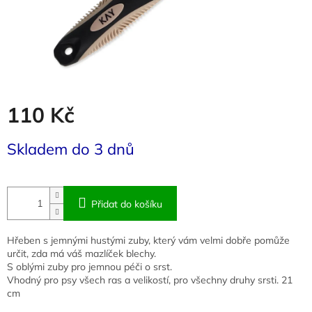
110 Kč
Měrná
Skladem do 3 dnů
cena:
Přidat do košíku
Hřeben s jemnými hustými zuby, který vám velmi dobře pomůže
určit, zda má váš mazlíček blechy.
S oblými zuby pro jemnou péči o srst.
Vhodný pro psy všech ras a velikostí, pro všechny druhy srsti. 21
cm