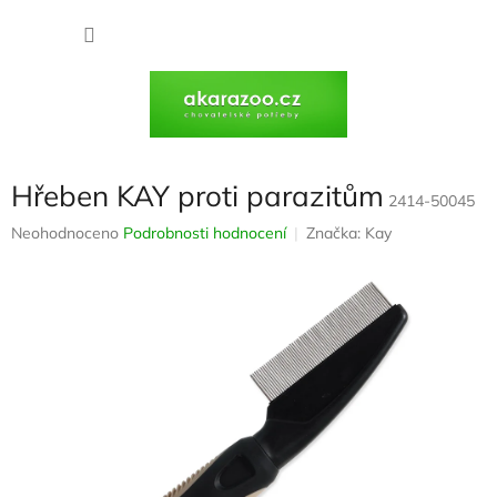
Přejít
na
NÁKU
obsah
KOŠÍK
Hřeben KAY proti parazitům
2414-50045
Průměrné
Neohodnoceno
Podrobnosti hodnocení
Značka:
Kay
hodnocení
produktu
je
0,0
z
5
hvězdiček.