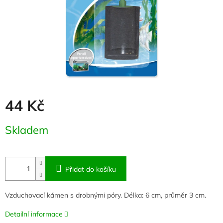
44 Kč
Měrná
Skladem
cena:
Přidat do košíku
Vzduchovací kámen s drobnými póry. Délka: 6 cm, průměr 3 cm.
Detailní informace