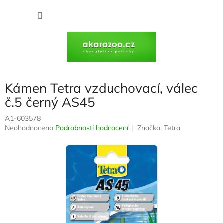
Přejít
na
NÁKU
obsah
KOŠÍK
Kámen Tetra vzduchovací, válec
č.5 černý AS45
A1-603578
Průměrné
Neohodnoceno
Podrobnosti hodnocení
Značka:
Tetra
hodnocení
produktu
je
0,0
z
5
hvězdiček.