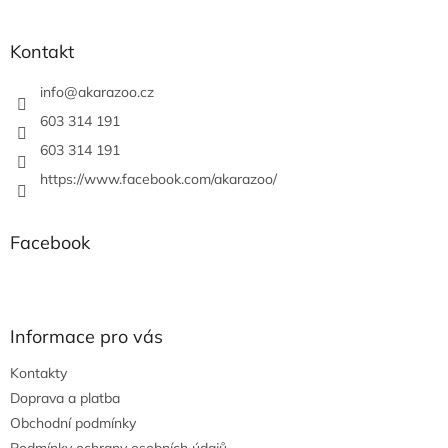
á
p
a
Kontakt
t
í
info
@
akarazoo.cz
603 314 191
603 314 191
https://www.facebook.com/akarazoo/
Facebook
Informace pro vás
Kontakty
Doprava a platba
Obchodní podmínky