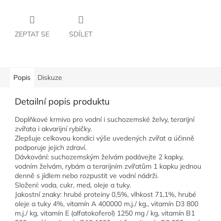
ZEPTAT SE
SDÍLET
Popis
Diskuze
Detailní popis produktu
Doplňkové krmivo pro vodní i suchozemské želvy, terarijní
zvířata i akvarijní rybičky.
Zlepšuje celkovou kondici výše uvedených zvířat a účinně
podporuje jejich zdraví.
Dávkování: suchozemským želvám podávejte 2 kapky,
vodním želvám, rybám a terarijním zvířatům 1 kapku jednou
denně s jídlem nebo rozpustit ve vodní nádrži.
Složení: voda, cukr, med, oleje a tuky.
Jakostní znaky: hrubé proteiny 0,5%, vlhkost 71,1%, hrubé
oleje a tuky 4%, vitamín A 400000 m.j./ kg., vitamín D3 800
m.j./ kg, vitamín E (alfatokoferol) 1250 mg / kg, vitamín B1