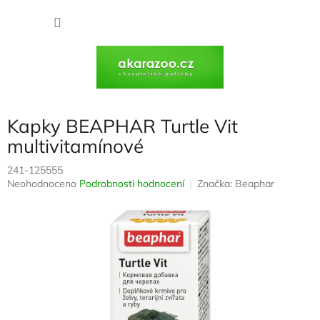
Přejít
na
NÁKU
obsah
KOŠÍK
Kapky BEAPHAR Turtle Vit
multivitamínové
241-125555
Průměrné
Neohodnoceno
Podrobnosti hodnocení
Značka:
Beaphar
hodnocení
produktu
je
0,0
z
5
hvězdiček.