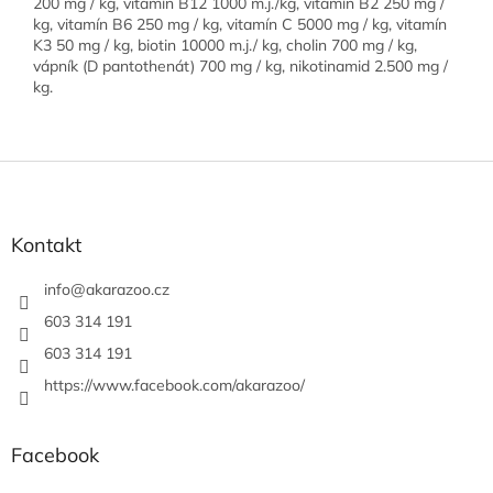
200 mg / kg, vitamín B12 1000 m.j./kg, vitamín B2 250 mg /
kg, vitamín B6 250 mg / kg, vitamín C 5000 mg / kg, vitamín
K3 50 mg / kg, biotin 10000 m.j./ kg, cholin 700 mg / kg,
vápník (D pantothenát) 700 mg / kg, nikotinamid 2.500 mg /
kg.
Z
á
p
a
Kontakt
t
í
info
@
akarazoo.cz
603 314 191
603 314 191
https://www.facebook.com/akarazoo/
Facebook