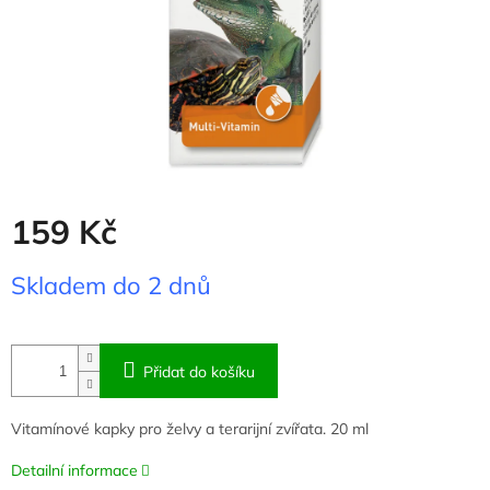
159 Kč
Měrná
Skladem do 2 dnů
cena:
Přidat do košíku
Vitamínové kapky pro želvy a terarijní zvířata. 20 ml
Detailní informace