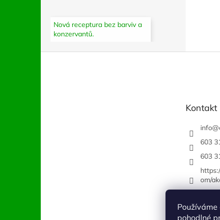
Nová receptura bez barviv a
konzervantů.
Z
á
p
a
t
Kontakt
í
info
@
603 3
603 3
https
om/ak
Používáme 
pohodlné pr