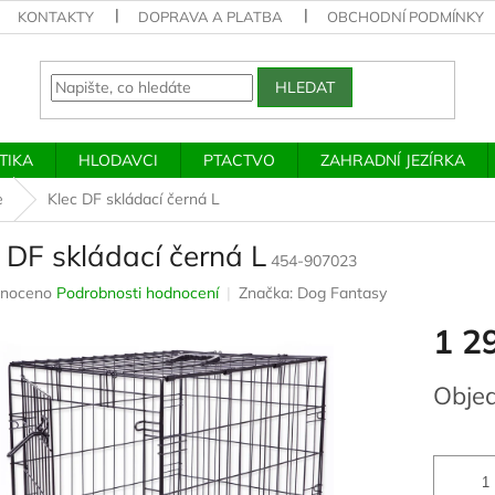
KONTAKTY
DOPRAVA A PLATBA
OBCHODNÍ PODMÍNKY
HLEDAT
TIKA
HLODAVCI
PTACTVO
ZAHRADNÍ JEZÍRKA
e
Klec DF skládací černá L
 DF skládací černá L
454-907023
né
noceno
Podrobnosti hodnocení
Značka:
Dog Fantasy
ení
1 2
u
Měrná
Obje
cena:
ek.