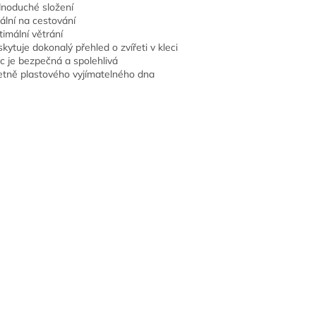
dnoduché složení
eální na cestování
timální větrání
skytuje dokonalý přehled o zvířeti v kleci
ec je bezpečná a spolehlivá
etně plastového vyjímatelného dna