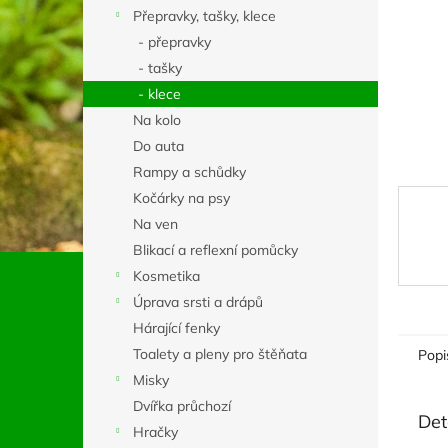
n
Přepravky, tašky, klece
e
- přepravky
l
- tašky
- klece
Na kolo
Do auta
Rampy a schůdky
Kočárky na psy
Na ven
Blikací a reflexní pomůcky
Kosmetika
Úprava srsti a drápů
Hárající fenky
Toalety a pleny pro štěňata
Popi
Misky
Dvířka průchozí
Det
Hračky