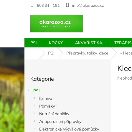
Přejít
603 314 191
info@akarazoo.cz
na
obsah
PSI
KOČKY
AKVARISTIKA
TERARIS
Domů
PSI
Přepravky, tašky, klece
- klec
P
Klec
o
Přeskočit
s
Průměr
Kategorie
Neohod
kategorie
t
hodnoc
r
produkt
PSI
a
je
Krmiva
n
0,0
z
Pamlsky
n
5
í
Nutriční doplňky
hvězdič
p
Antiparazitní přípravky
a
Elektronické výcvikové pomůcky