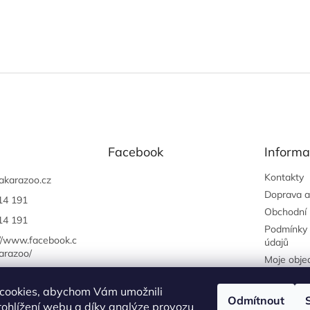
Facebook
Informa
Kontakty
akarazoo.cz
Doprava a
14 191
Obchodní
14 191
Podmínky 
://www.facebook.c
údajů
arazoo/
Moje obje
cookies, abychom Vám umožnili
Odmítnout
ohlížení webu a díky analýze provozu