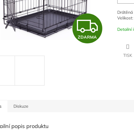
Drátěná s
Z
Velikost:
Detailní
ZDARMA
D
TISK
A
R
M
s
Diskuze
A
ailní popis produktu