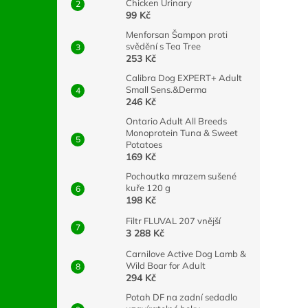
Chicken Urinary
99 Kč
Menforsan Šampon proti
svědění s Tea Tree
253 Kč
Calibra Dog EXPERT+ Adult
Small Sens.&Derma
246 Kč
Ontario Adult All Breeds
Monoprotein Tuna & Sweet
Potatoes
169 Kč
Pochoutka mrazem sušené
kuře 120 g
198 Kč
Filtr FLUVAL 207 vnější
3 288 Kč
Carnilove Active Dog Lamb &
Wild Boar for Adult
294 Kč
Potah DF na zadní sedadlo