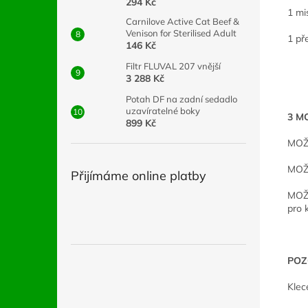
294 Kč
1 mi
Carnilove Active Cat Beef &
Venison for Sterilised Adult
1 př
146 Kč
Filtr FLUVAL 207 vnější
3 288 Kč
Potah DF na zadní sedadlo
uzavíratelné boky
3 M
899 Kč
MOŽN
MOŽN
Přijímáme online platby
MOŽN
pro 
POZ
Klec