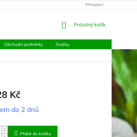
PODMÍNKY OCHRANY OSOBNÍCH ÚDAJŮ
Přihlášení
MOJE OBJEDNÁVKA
NÁKUPNÍ
Prázdný košík
KOŠÍK
Obchodní podmínky
Značky
28 Kč
dem do 2 dnů
Přidat do košíku