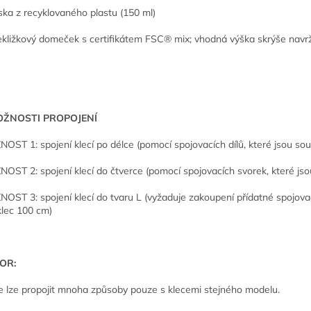
ska z recyklovaného plastu (150 ml)
ekližkový domeček s certifikátem FSC® mix; vhodná výška skrýše navr
OŽNOSTI PROPOJENÍ
OST 1: spojení klecí po délce (pomocí spojovacích dílů, které jsou sou
OST 2: spojení klecí do čtverce (pomocí spojovacích svorek, které jso
OST 3: spojení klecí do tvaru L (vyžaduje zakoupení přídatné spojovac
klec 100 cm)
OR:
e lze propojit mnoha způsoby pouze s klecemi stejného modelu.