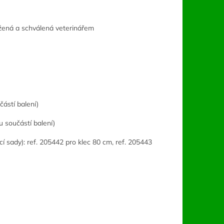
žená a schválená veterinářem
částí balení)
u součástí balení)
í sady): ref. 205442 pro klec 80 cm, ref. 205443