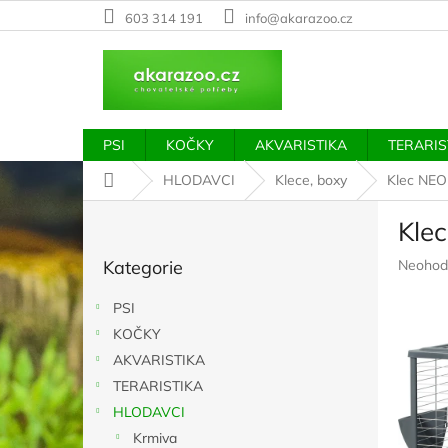
Přejít
603 314 191
info@akarazoo.cz
na
obsah
PSI
KOČKY
AKVARISTIKA
TERARIS
Domů
HLODAVCI
Klece, boxy
Klec NE
P
Kle
o
Přeskočit
s
Průměr
Kategorie
Neohod
kategorie
t
hodnoc
r
produkt
PSI
a
je
KOČKY
n
0,0
z
AKVARISTIKA
n
5
í
TERARISTIKA
hvězdič
p
HLODAVCI
a
Krmiva