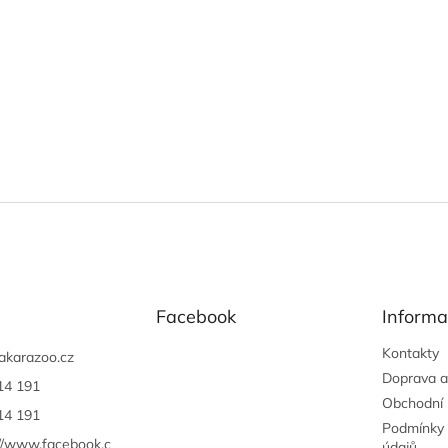
Facebook
Informa
Kontakty
akarazoo.cz
Doprava a
14 191
Obchodní
14 191
Podmínky 
://www.facebook.c
údajů