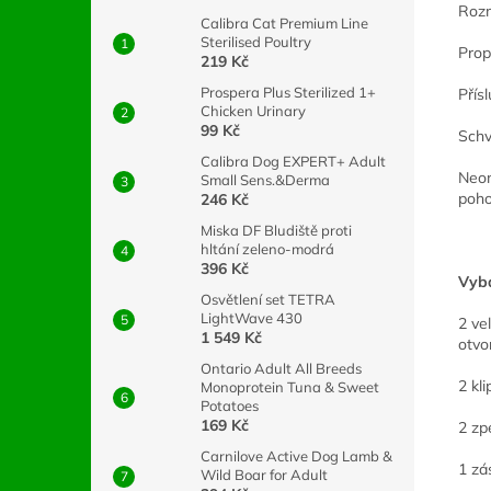
Rozm
Calibra Cat Premium Line
Sterilised Poultry
Prop
219 Kč
Prospera Plus Sterilized 1+
Přís
Chicken Urinary
99 Kč
Schv
Calibra Dog EXPERT+ Adult
Neom
Small Sens.&Derma
poho
246 Kč
Miska DF Bludiště proti
hltání zeleno-modrá
396 Kč
Vyba
Osvětlení set TETRA
LightWave 430
2 ve
1 549 Kč
otvo
Ontario Adult All Breeds
2 kli
Monoprotein Tuna & Sweet
Potatoes
169 Kč
2 zp
Carnilove Active Dog Lamb &
1 zá
Wild Boar for Adult