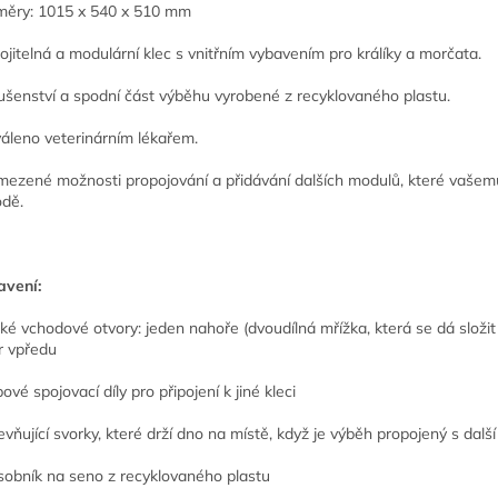
ěry: 1015 x 540 x 510 mm
ojitelná a modulární klec s vnitřním vybavením pro králíky a morčata.
lušenství a spodní část výběhu vyrobené z recyklovaného plastu.
áleno veterinárním lékařem.
ezené možnosti propojování a přidávání dalších modulů, které vašemu ma
dě.
vení:
lké vchodové otvory: jeden nahoře (dvoudílná mřížka, která se dá složit
r vpředu
pové spojovací díly pro připojení k jiné kleci
evňující svorky, které drží dno na místě, když je výběh propojený s další 
sobník na seno z recyklovaného plastu