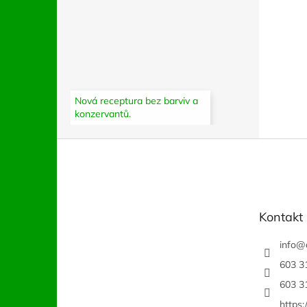
Nová receptura bez barviv a
konzervantů.
Z
á
p
a
t
Kontakt
í
info
@
603 3
603 3
https