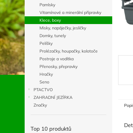
n
Pamlsky
e
Vitamínové a minerální přípravky
l
Klece, boxy
Misky, napáječky, jesličky
Domky, tunely
Pelíšky
Prolézačky, houpačky, kolotoče
Postroje a vodítka
Přenosky, přepravky
Hračky
Seno
PTACTVO
ZAHRADNÍ JEZÍRKA
Značky
Popi
Det
Top 10 produktů