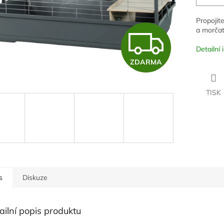
Propojit
Z
a morča
Detailní
ZDARMA
D
TISK
A
R
M
s
Diskuze
A
ailní popis produktu