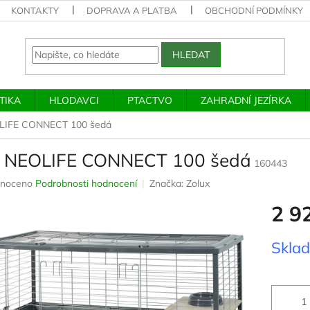
KONTAKTY
DOPRAVA A PLATBA
OBCHODNÍ PODMÍNKY
HLEDAT
TIKA
HLODAVCI
PTACTVO
ZAHRADNÍ JEZÍRKA
OLIFE CONNECT 100 šedá
c NEOLIFE CONNECT 100 šedá
160443
né
noceno
Podrobnosti hodnocení
Značka:
Zolux
ení
2 9
u
Měrná
Skla
cena:
ek.