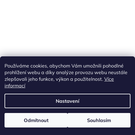
Náš FACEBOOK
AKČNÍ ZBOŽÍ
Používáme cookies, abychom Vám umožnili pohodlné
Tisíce výdejních míst po celé ČR
prohlížení webu a díky analýze provozu webu neustále
zlepšovali jeho funkce, výkon a použitelnost.
Více
informací
Vytvořil Shoptet
Nastavení
Copyright 2026
akarazoo.cz
. Všechna práva vyhrazena.
Upravit
Odmítnout
Souhlasím
nastavení cookies