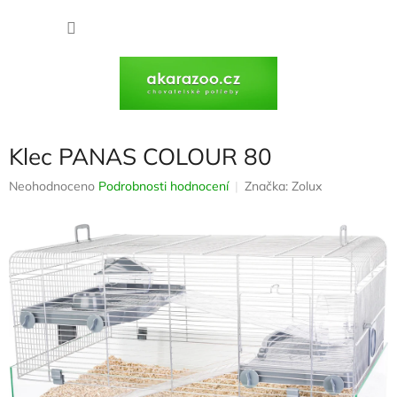
Přejít
na
NÁKU
obsah
KOŠÍK
Klec PANAS COLOUR 80
Průměrné
Neohodnoceno
Podrobnosti hodnocení
Značka:
Zolux
hodnocení
produktu
je
0,0
z
5
hvězdiček.