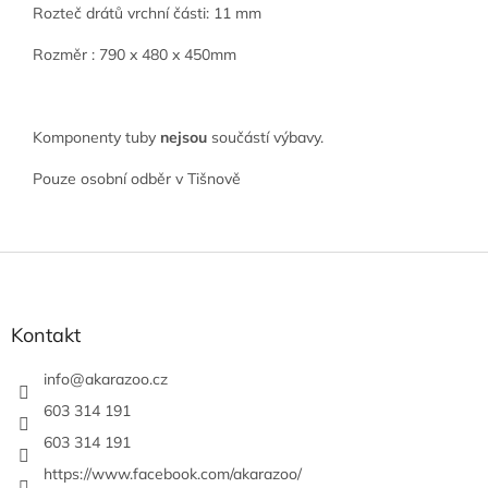
Rozteč drátů vrchní části: 11 mm
Rozměr : 790 x 480 x 450mm
Komponenty tuby
nejsou
součástí výbavy.
Pouze osobní odběr v Tišnově
Z
á
p
a
Kontakt
t
í
info
@
akarazoo.cz
603 314 191
603 314 191
https://www.facebook.com/akarazoo/