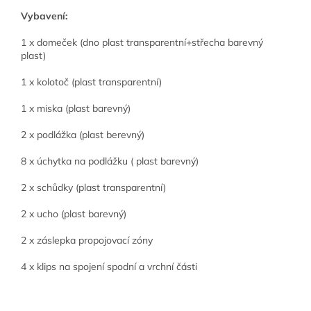
Vybavení:
1 x domeček (dno plast transparentní+střecha barevný
plast)
1 x kolotoč (plast transparentní)
1 x miska (plast barevný)
2 x podlážka (plast berevný)
8 x úchytka na podlážku ( plast barevný)
2 x schůdky (plast transparentní)
2 x ucho (plast barevný)
2 x záslepka propojovací zóny
4 x klips na spojení spodní a vrchní části