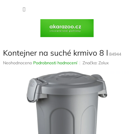
Přejít
na
NÁKU
obsah
KOŠÍK
Kontejner na suché krmivo 8 l
84944
Průměrné
Neohodnoceno
Podrobnosti hodnocení
Značka:
Zolux
hodnocení
produktu
je
0,0
z
5
hvězdiček.