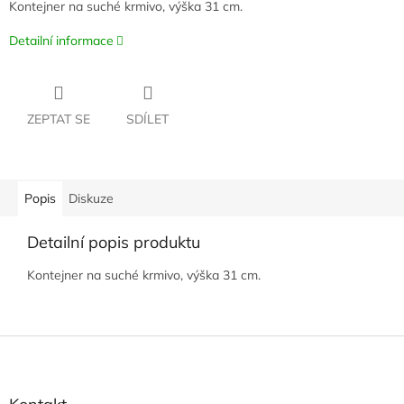
Kontejner na suché krmivo, výška 31 cm.
Detailní informace
ZEPTAT SE
SDÍLET
Popis
Diskuze
Detailní popis produktu
Kontejner na suché krmivo, výška 31 cm.
Z
á
p
a