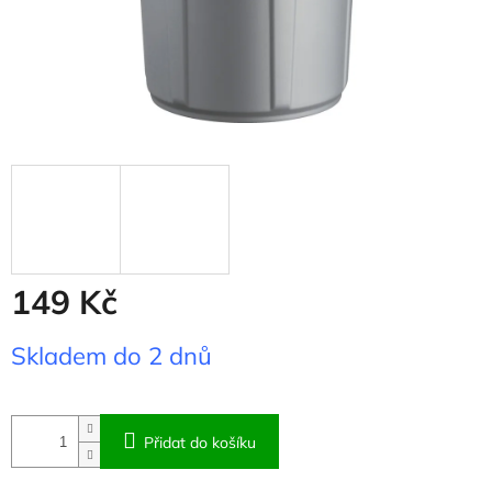
149 Kč
Měrná
Skladem do 2 dnů
cena:
Přidat do košíku