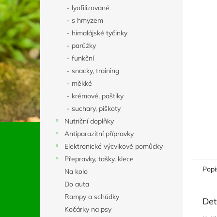
n
- lyofilizované
e
- s hmyzem
l
- himalájské tyčinky
- parůžky
- funkční
- snacky, training
- měkké
- krémové, paštiky
- suchary, piškoty
Nutriční doplňky
Antiparazitní přípravky
Elektronické výcvikové pomůcky
Přepravky, tašky, klece
Popi
Na kolo
Do auta
Rampy a schůdky
Det
Kočárky na psy