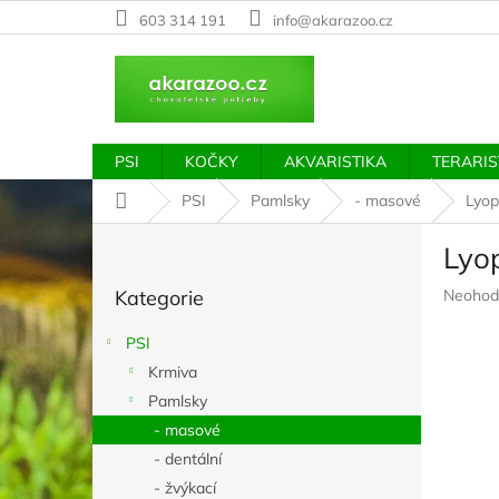
Přejít
603 314 191
info@akarazoo.cz
na
obsah
PSI
KOČKY
AKVARISTIKA
TERARIS
Domů
PSI
Pamlsky
- masové
Lyop
P
Lyo
o
Přeskočit
s
Průměr
Kategorie
Neohod
kategorie
t
hodnoc
r
produkt
PSI
a
je
Krmiva
n
0,0
z
Pamlsky
n
5
í
- masové
hvězdič
p
- dentální
a
- žvýkací