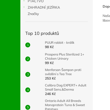
PTACTVO
Dop
ZAHRADNÍ JEZÍRKA
Značky
Naše
libo
Top 10 produktů
PUUR rabbit - králík
98 Kč
Prospera Plus Sterilized 1+
Chicken Urinary
99 Kč
Menforsan Šampon proti
svědění s Tea Tree
253 Kč
Calibra Dog EXPERT+ Adult
Small Sens.&Derma
246 Kč
Ontario Adult All Breeds
Monoprotein Tuna & Sweet
Potatoes