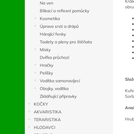
Král
Na ven
obru
Blikací a reflexní pomůcky
Kosmetika
Úprava srsti a drápů
Hárající fenky
Toalety a pleny pro štěňata
Misky
Dvířka průchozí
Hračky
Pelíšky
Slož
Vodítka samonavíjecí
Obojky, vodítka
Kuře
Zklidňující přípravky
Sorb
KOČKY
Anal
AKVARISTIKA
Hrub
TERARISTIKA
HLODAVCI