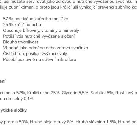
ičí uši můžete servírovat jako zdravou a nutričně vyváženou svačinku, 
šuje zubní kámen, a proto jsou králičí uši vynikající prevencí zubního ka
57 % poctivého kuřecího masíčka
25 % králičího ucha
Obsahuje bílkoviny, vitamíny a minerály
Potěší vás nutričně vyvážené složení
Dlouhá trvanlivost
Vhodné jako odměna nebo zdravá svačinka
Čistí chrup, posiluje žvýkací svaly
Působí pozitivně na střevní mikrofloru
ení
cí maso 57%, Králičí ucho 25%, Glycerin 5,5%, Sorbitol 5%, Rostlinný p
an draselný 0,1%
ytické složky
ý protein 50%, Hrubé oleje a tuky 8%, Hrubá vláknina 1,5%, Hrubá po