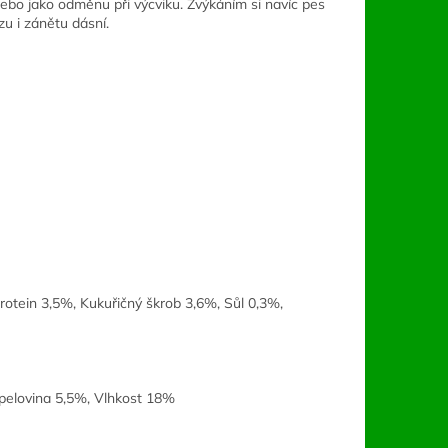
nebo jako odměnu při výcviku. Žvýkáním si navíc pes
zu i zánětu dásní.
rotein 3,5%, Kukuřičný škrob 3,6%, Sůl 0,3%,
pelovina 5,5%, Vlhkost 18%