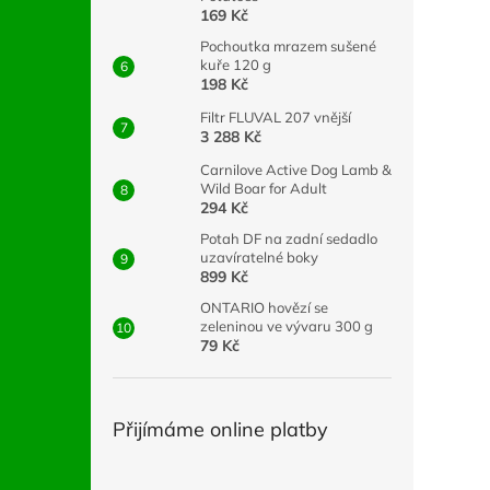
169 Kč
Pochoutka mrazem sušené
kuře 120 g
198 Kč
Filtr FLUVAL 207 vnější
3 288 Kč
Carnilove Active Dog Lamb &
Wild Boar for Adult
294 Kč
Potah DF na zadní sedadlo
uzavíratelné boky
899 Kč
ONTARIO hovězí se
zeleninou ve vývaru 300 g
79 Kč
Přijímáme online platby