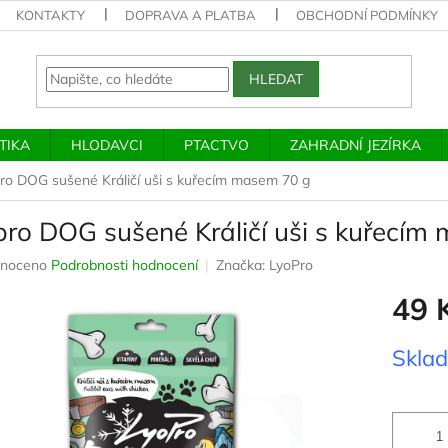
KONTAKTY
DOPRAVA A PLATBA
OBCHODNÍ PODMÍNKY
HLEDAT
TIKA
HLODAVCI
PTACTVO
ZAHRADNÍ JEZÍRKA
ro DOG sušené Králičí uši s kuřecím masem 70 g
pro DOG sušené Králičí uši s kuřecím
né
noceno
Podrobnosti hodnocení
Značka:
LyoPro
ení
49 
u
Měrná
Skla
cena:
ek.