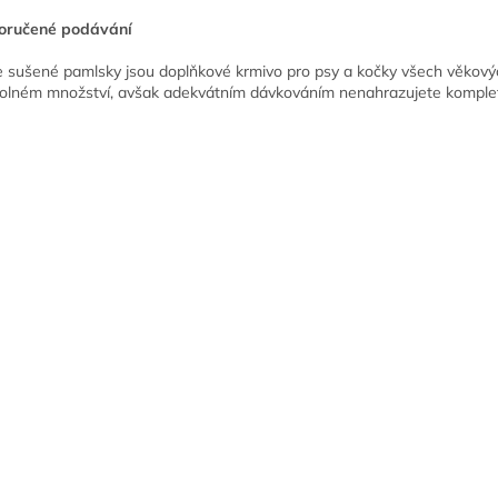
oručené podávání
 sušené pamlsky jsou doplňkové krmivo pro psy a kočky všech věkových k
volném množství, avšak adekvátním dávkováním nenahrazujete kompletn