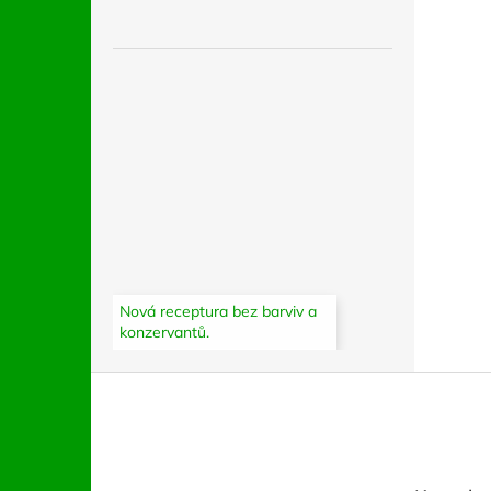
Nová receptura bez barviv a
konzervantů.
Z
á
p
a
t