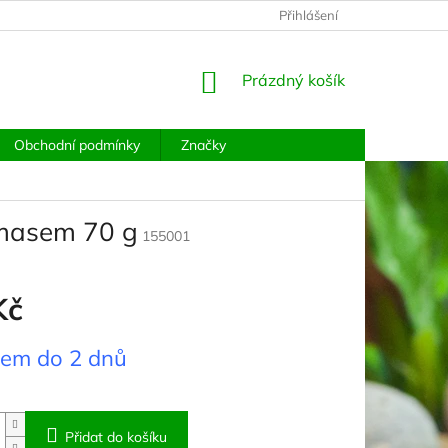
PODMÍNKY OCHRANY OSOBNÍCH ÚDAJŮ
Přihlášení
MOJE OBJEDNÁVKA
NÁKUPNÍ
Prázdný košík
KOŠÍK
Obchodní podmínky
Značky
 masem 70 g
155001
Kč
dem do 2 dnů
Přidat do košíku