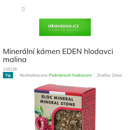
Přejít
na
NÁKU
obsah
KOŠÍK
Minerální kámen EDEN hlodavci
malina
110126
Průměrné
Neohodnoceno
Podrobnosti hodnocení
Značka:
Zolux
Tip
hodnocení
produktu
je
0,0
z
5
hvězdiček.