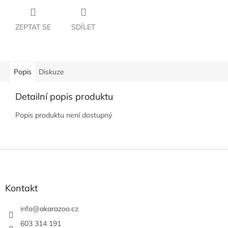
ZEPTAT SE
SDÍLET
Popis
Diskuze
Detailní popis produktu
Popis produktu není dostupný
Z
á
p
a
Kontakt
t
í
info
@
akarazoo.cz
603 314 191