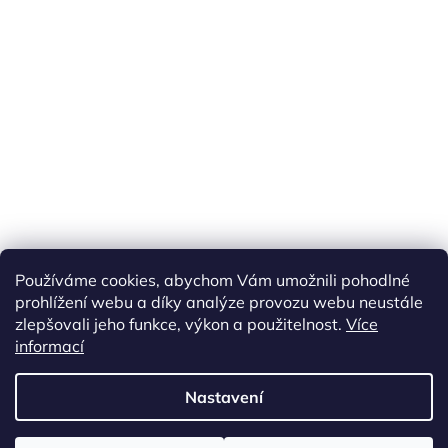
Náš FACEBOOK
AKČNÍ ZBOŽÍ
Používáme cookies, abychom Vám umožnili pohodlné
Tisíce výdejních míst po celé ČR
prohlížení webu a díky analýze provozu webu neustále
zlepšovali jeho funkce, výkon a použitelnost.
Více
informací
Vytvořil Shoptet
Nastavení
Copyright 2026
akarazoo.cz
. Všechna práva vyhrazena.
Upravit