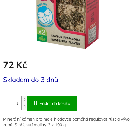
72 Kč
Měrná
Skladem do 3 dnů
cena:
Přidat do košíku
Minerální kámen pro malé hlodavce pomáhá regulovat růst a vývoj
zubů. S příchutí maliny. 2 x 100 g.