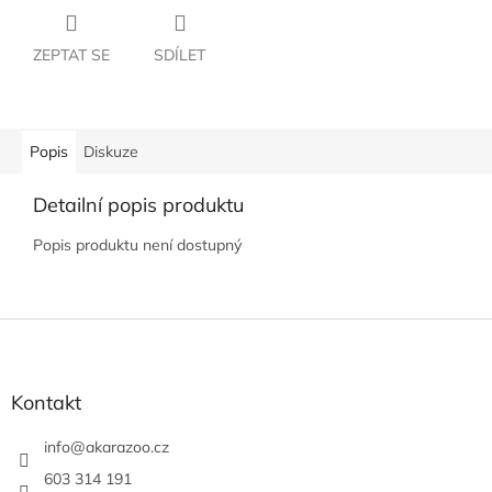
ZEPTAT SE
SDÍLET
Popis
Diskuze
Detailní popis produktu
Popis produktu není dostupný
Z
á
p
a
Kontakt
t
í
info
@
akarazoo.cz
603 314 191