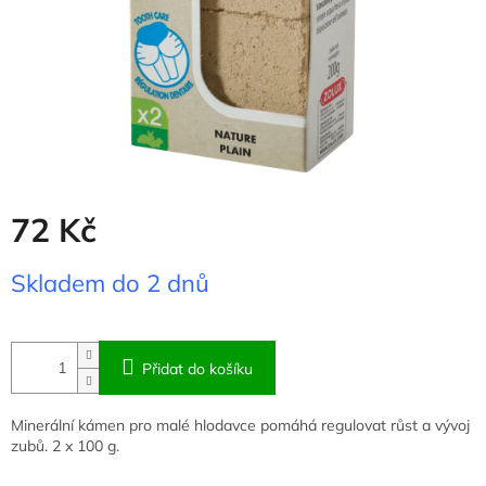
72 Kč
Měrná
Skladem do 2 dnů
cena:
Přidat do košíku
Minerální kámen pro malé hlodavce pomáhá regulovat růst a vývoj
zubů. 2 x 100 g.