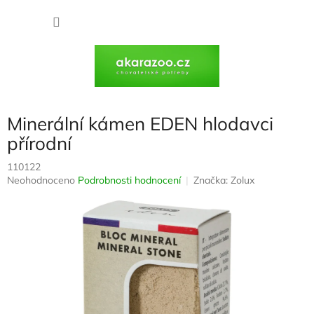
Přejít
na
NÁKU
obsah
KOŠÍK
Minerální kámen EDEN hlodavci
přírodní
110122
Průměrné
Neohodnoceno
Podrobnosti hodnocení
Značka:
Zolux
hodnocení
produktu
je
0,0
z
5
hvězdiček.