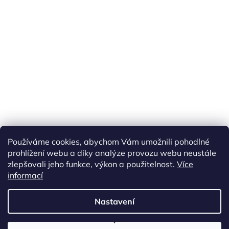
Náš FACEBOOK
AKČNÍ ZBOŽÍ
Používáme cookies, abychom Vám umožnili pohodlné
Tisíce výdejních míst po celé ČR
prohlížení webu a díky analýze provozu webu neustále
zlepšovali jeho funkce, výkon a použitelnost.
Více
informací
Vytvořil Shoptet
Nastavení
Copyright 2026
akarazoo.cz
. Všechna práva vyhrazena.
Upravit