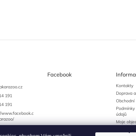
Facebook
Informa
Kontakty
akarazoo.cz
Doprava a
14 191
Obchodní
14 191
Podmínky 
://www.facebook.c
údajů
arazoo/
Moje obje
cookies, abychom Vám umožnili