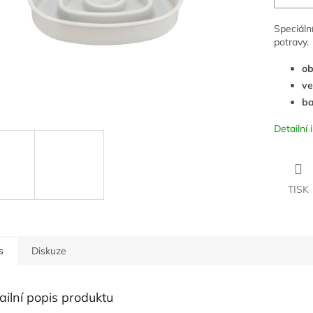
Speciáln
potravy.
ob
ve
ba
Detailní
TISK
s
Diskuze
ailní popis produktu