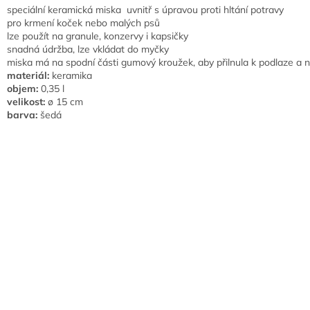
speciální keramická miska uvnitř s úpravou proti hltání potravy
pro krmení koček nebo malých psů
lze použít na granule, konzervy i kapsičky
snadná údržba, lze vkládat do myčky
miska má na spodní části gumový kroužek, aby přilnula k podlaze a 
materiál:
keramika
objem:
0,35 l
velikost:
ø 15 cm
barva:
šedá