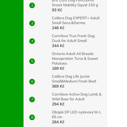
Brit Care Dog Functional
Snack Mobility Squid 150 g
93 Kč
Calibra Dog EXPERT+ Adult
Small Sens.&Derma
246 Kč
Carnilove True Fresh Dog
Duck for Adult Small
344 Kč
Ontario Adult All Breeds
Monoprotein Tuna & Sweet
Potatoes
169 Kč
Calibra Dog Life Junior
Small&Medium Fresh Beef
369 Kč
Carnilove Active Dog Lamb &
Wild Boar for Adult
294 Kč
Obojek DF LED nylonový M-L
65 cm
264 Kč