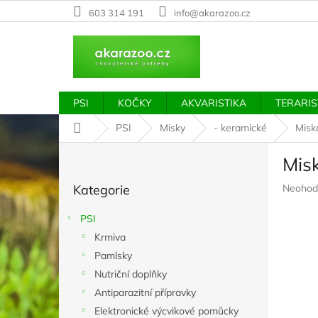
Přejít
603 314 191
info@akarazoo.cz
na
obsah
PSI
KOČKY
AKVARISTIKA
TERARIS
Domů
PSI
Misky
- keramické
Misk
P
Mis
o
Přeskočit
s
Průměr
Kategorie
Neohod
kategorie
t
hodnoc
r
produkt
PSI
a
je
Krmiva
n
0,0
z
Pamlsky
n
5
í
Nutriční doplňky
hvězdič
p
Antiparazitní přípravky
a
Elektronické výcvikové pomůcky