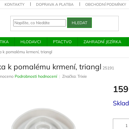
KONTAKTY
DOPRAVA A PLATBA
OBCHODNÍ PODMÍNKY
HLEDAT
TIKA
HLODAVCI
PTACTVO
ZAHRADNÍ JEZÍRKA
a k pomalému krmení, triangl
ka k pomalému krmení, triangl
25191
né
noceno
Podrobnosti hodnocení
Značka:
Trixie
ení
159
u
Měrná
Skla
cena:
ek.