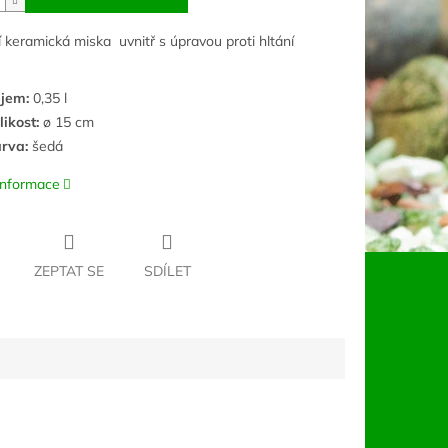
í keramická miska uvnitř s úpravou proti hltání
jem:
0,35 l
likost:
ø 15 cm
rva:
šedá
 informace
ZEPTAT SE
SDÍLET