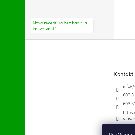
Nová receptura bez barviv a
konzervantů.
Z
á
p
a
t
Kontakt
í
info
@
603 3
603 3
https
om/ak
Používáme 