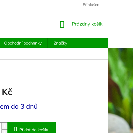
PODMÍNKY OCHRANY OSOBNÍCH ÚDAJŮ
Přihlášení
MOJE OBJEDNÁVKA
NÁKUPNÍ
Prázdný košík
KOŠÍK
Obchodní podmínky
Značky
 Kč
dem do 3 dnů
Přidat do košíku