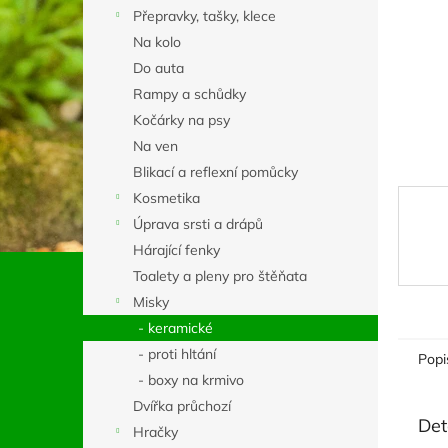
n
Přepravky, tašky, klece
e
Na kolo
l
Do auta
Rampy a schůdky
Kočárky na psy
Na ven
Blikací a reflexní pomůcky
Kosmetika
Úprava srsti a drápů
Hárající fenky
Toalety a pleny pro štěňata
Misky
- keramické
- proti hltání
Popi
- boxy na krmivo
Dvířka průchozí
Det
Hračky