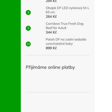
294 Kč
Obojek DF LED nylonový M-L
65 cm
264 Kč
Carnilove True Fresh Dog
Beef for Adult
344 Kč
Potah DF na zadní sedadlo
uzavíratelné boky
899 Kč
Přijímáme online platby