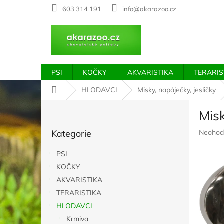
Přejít
603 314 191
info@akarazoo.cz
na
obsah
PSI
KOČKY
AKVARISTIKA
TERARIS
Domů
HLODAVCI
Misky, napáječky, jesličky
P
Mis
o
Přeskočit
s
Průměr
Kategorie
Neohod
kategorie
t
hodnoc
r
produkt
PSI
a
je
KOČKY
n
0,0
z
AKVARISTIKA
n
5
í
TERARISTIKA
hvězdič
p
HLODAVCI
a
Krmiva