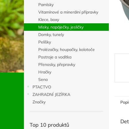
n
Pamlsky
e
Vitamínové a minerální přípravky
l
Klece, boxy
Misky, napáječky, jesličky
Domky, tunely
Pelíšky
Prolézačky, houpačky, kolotoče
Postroje a vodítka
Přenosky, přepravky
Hračky
Seno
PTACTVO
ZAHRADNÍ JEZÍRKA
Značky
Popi
Det
Top 10 produktů