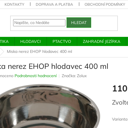
KONTAKTY
DOPRAVA A PLATBA
OBCHODNÍ PODMÍNKY
HLEDAT
TIKA
HLODAVCI
PTACTVO
ZAHRADNÍ JEZÍRKA
Miska nerez EHOP hlodavec 400 ml
ka nerez EHOP hlodavec 400 ml
né
noceno
Podrobnosti hodnocení
Značka:
Zolux
ení
110
u
Měrná
Zvolt
cena:
ek.
Varianta