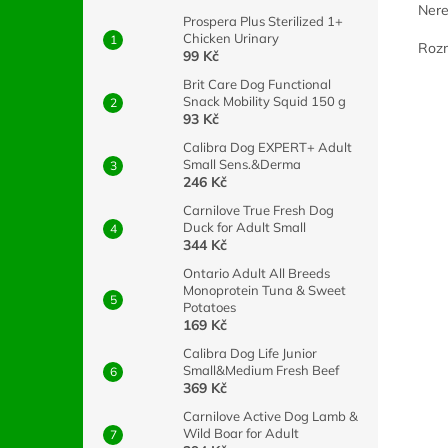
Nere
Prospera Plus Sterilized 1+
Chicken Urinary
Roz
99 Kč
Brit Care Dog Functional
Snack Mobility Squid 150 g
93 Kč
Calibra Dog EXPERT+ Adult
Small Sens.&Derma
246 Kč
Carnilove True Fresh Dog
Duck for Adult Small
344 Kč
Ontario Adult All Breeds
Monoprotein Tuna & Sweet
Potatoes
169 Kč
Calibra Dog Life Junior
Small&Medium Fresh Beef
369 Kč
Carnilove Active Dog Lamb &
Wild Boar for Adult