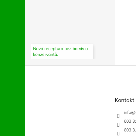
Nová receptura bez barviv a
konzervantů.
Z
á
p
a
t
Kontakt
í
info
@
603 3
603 3