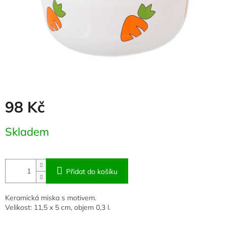
98 Kč
Měrná
Skladem
cena:
Přidat do košíku
Keramická miska s motivem.
Velikost: 11,5 x 5 cm, objem 0,3 l.