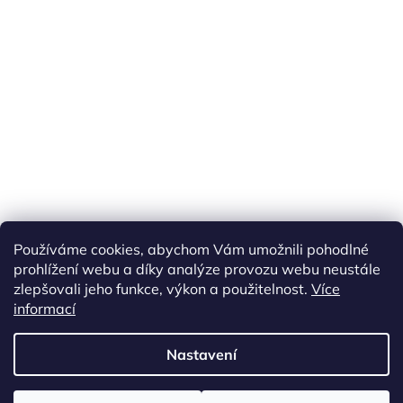
Náš FACEBOOK
AKČNÍ ZBOŽÍ
Používáme cookies, abychom Vám umožnili pohodlné
Tisíce výdejních míst po celé ČR
prohlížení webu a díky analýze provozu webu neustále
zlepšovali jeho funkce, výkon a použitelnost.
Více
informací
Vytvořil Shoptet
Nastavení
Copyright 2026
akarazoo.cz
. Všechna práva vyhrazena.
Upravit