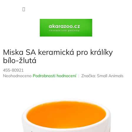
Přejít
na
NÁKU
obsah
KOŠÍK
Miska SA keramická pro králíky
bílo-žlutá
455-80921
Průměrné
Neohodnoceno
Podrobnosti hodnocení
Značka:
Small Animals
hodnocení
produktu
je
0,0
z
5
hvězdiček.