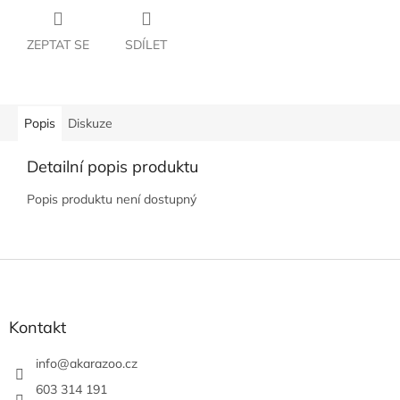
ZEPTAT SE
SDÍLET
Popis
Diskuze
Detailní popis produktu
Popis produktu není dostupný
Z
á
p
a
Kontakt
t
í
info
@
akarazoo.cz
603 314 191