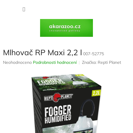
Přejít
na
NÁKU
obsah
KOŠÍK
Mlhovač RP Maxi 2,2 l
007-52775
Průměrné
Neohodnoceno
Podrobnosti hodnocení
Značka:
Repti Planet
hodnocení
produktu
je
0,0
z
5
hvězdiček.