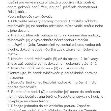
Ideální pro velké množství plazů a obojživelníků, včetně:
agam, gekonů, hadů, želv, leguánů, ještěrek, chameleonů,
žab, krabů ...
Popis mlhovače / zvlhčovače
1. Odstraňte veškerý obalový materiál. Umístěte základnu
zvlhčovače (A) na snadno přístupné místo vedle terária nebo
v jeho dosahu.
2. Před použitím odšroubujte ventil na černém dnu nádržky
zvlhčovače (B) a vypláchněte nádrž vodou s malým
množstvím mýdla. Dostatečně vyplachujte čistou vodou tak
dlouho, dokud nebude nádržka zcela zbavena mýdlového
roztoku.
3. Naplňte nádrž zvlhčovače (B) až do obsahu 2 litrů vody.
Znovu zašroubujte ventil, dokud není dokonale utěsněný.
4. Nasaďte nádrž zvlhčovače (B) na základnu (A).
Zkontrolujte, že nádrž zvlhčovače je na základně správně
nasazena.
5. Nasaďte širší konec flexibilní hadice (C) na černé hrdlo
nádrže zvlhčovače.
6. Roztáhněte hadici (C) a umístěte její konec do terária/na
horní nebo boční stranu terária. Nasaďte přísavky na hadici a
přilepte je na stěnu terária.
7. Připojte jednotku do elektrického proudu. Zapněte
přepínač na zadní straně základny (A) do pozice Zapnuto.