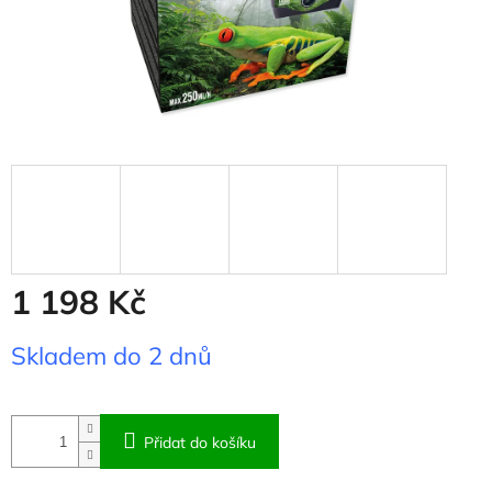
1 198 Kč
Měrná
Skladem do 2 dnů
cena:
Přidat do košíku