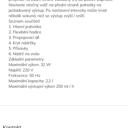
Nastavte otočný volič na přední straně jednotky na
požadovaný výstup. Po nastavení intenzity může trvat
několik sekund, než se výstup zvýší / sníží.
Seznam součástí
1. Hlavní jednotka
2. Flexibilní hadice
3. Propojovací díl
4. Kryt nádržky
5. Přísavky
6. Nádrž na vodu
Základní parametry
Maximální výkon: 32 W
Napětí: 220 V
Frekvence: 50 Hz
Maximální kapacita: 2,2 l
Maximální výstupní výkon 250 ml / h
Z
á
p
a
Kontakt