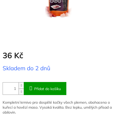
36 Kč
Měrná
Skladem do 2 dnů
cena:
Přidat do košíku
Kompletní krmivo pro dospělé kočky všech plemen, obohaceno o
kuřecí a hovězí maso. Vysoká kvalita. Bez lepku, umělých přísad a
obilovin.