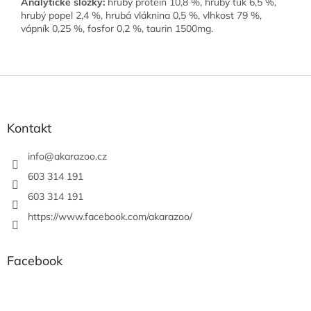
Analytické složky:
hrubý protein 10,8 %, hrubý tuk 6,5 %,
hrubý popel 2,4 %, hrubá vláknina 0,5 %, vlhkost 79 %,
vápník 0,25 %, fosfor 0,2 %, taurin 1500mg.
Z
á
p
a
Kontakt
t
í
info
@
akarazoo.cz
603 314 191
603 314 191
https://www.facebook.com/akarazoo/
Facebook