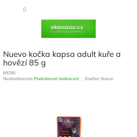
Přejít
na
NÁKU
obsah
KOŠÍK
Nuevo kočka kapsa adult kuře a
hovězí 85 g
69290
Průměrné
Neohodnoceno
Podrobnosti hodnocení
Značka:
Nuevo
hodnocení
produktu
je
0,0
z
5
hvězdiček.