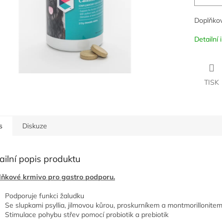
Doplňkov
Detailní
TISK
s
Diskuze
ailní popis produktu
ňkové krmivo pro gastro podporu.
Podporuje funkci žaludku
Se slupkami psyllia, jilmovou kůrou, proskurníkem a montmorillonite
Stimulace pohybu střev pomocí probiotik a prebiotik