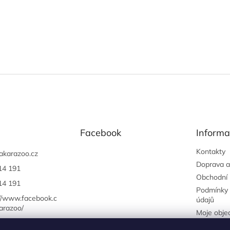
Facebook
Informa
Kontakty
akarazoo.cz
Doprava a
14 191
Obchodní
14 191
Podmínky 
://www.facebook.c
údajů
arazoo/
Moje obje