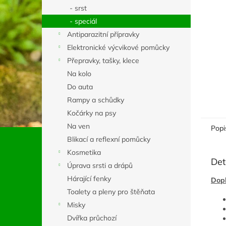
n
- srst
e
- speciál
l
Antiparazitní přípravky
Elektronické výcvikové pomůcky
Přepravky, tašky, klece
Na kolo
Do auta
Rampy a schůdky
Kočárky na psy
Na ven
Popi
Blikací a reflexní pomůcky
Kosmetika
Det
Úprava srsti a drápů
Hárající fenky
Dopl
Toalety a pleny pro štěňata
Misky
Dvířka průchozí