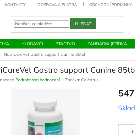
KONTAKTY
DOPRAVA A PLATBA
OBCHODNÍ PODMÍNKY
HLEDAT
TIKA
HLODAVCI
PTACTVO
ZAHRADNÍ JEZÍRKA
NutriCareVet Gastro support Canine 85tbl
riCareVet Gastro support Canine 85tb
né
noceno
Podrobnosti hodnocení
Značka:
Covetrus
ení
547
u
Měrná
Skla
cena:
ek.