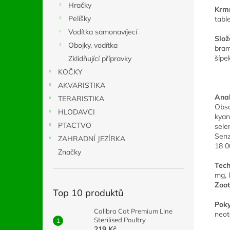
Hračky
Krm
Pelíšky
tabl
Vodítka samonavíjecí
Slož
Obojky, vodítka
bram
šípe
Zklidňující přípravky
KOČKY
AKVARISTIKA
Anal
TERARISTIKA
Obsa
HLODAVCI
kyan
PTACTVO
sele
Senz
ZAHRADNÍ JEZÍRKA
18 0
Značky
Tech
mg, 
Zoot
Top 10 produktů
Poky
Calibra Cat Premium Line
neot
Sterilised Poultry
219 Kč