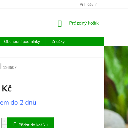
PODMÍNKY OCHRANY OSOBNÍCH ÚDAJŮ
Přihlášení
MOJE OBJEDNÁVKA
NÁKUPNÍ
Prázdný košík
KOŠÍK
Obchodní podmínky
Značky
l
126607
 Kč
dem do 2 dnů
Přidat do košíku