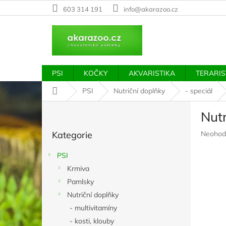
Přejít
603 314 191
info@akarazoo.cz
na
obsah
PSI
KOČKY
AKVARISTIKA
TERARIS
Domů
PSI
Nutriční doplňky
- speciál
P
Nut
o
Přeskočit
s
Průměr
Kategorie
Neohod
kategorie
t
hodnoc
r
produkt
PSI
a
je
Krmiva
n
0,0
z
Pamlsky
n
5
í
Nutriční doplňky
hvězdič
p
- multivitamíny
a
- kosti, klouby