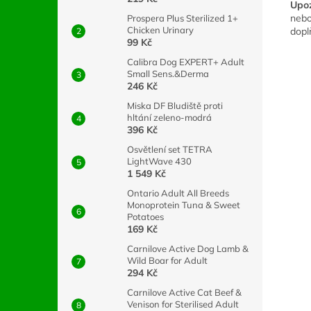
Upoz
nebo
Prospera Plus Sterilized 1+
Chicken Urinary
dopl
99 Kč
Calibra Dog EXPERT+ Adult
Small Sens.&Derma
246 Kč
Miska DF Bludiště proti
hltání zeleno-modrá
396 Kč
Osvětlení set TETRA
LightWave 430
1 549 Kč
Ontario Adult All Breeds
Monoprotein Tuna & Sweet
Potatoes
169 Kč
Carnilove Active Dog Lamb &
Wild Boar for Adult
294 Kč
Carnilove Active Cat Beef &
Venison for Sterilised Adult