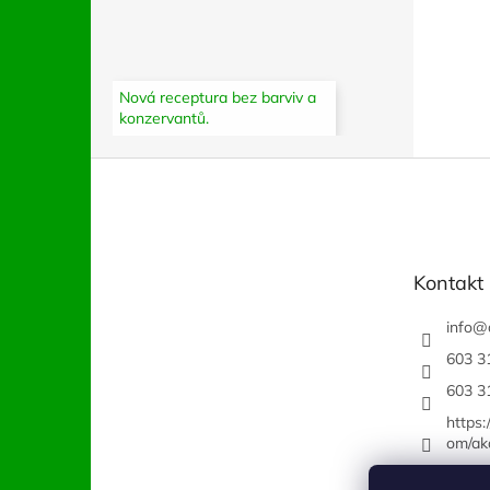
Nová receptura bez barviv a
konzervantů.
Z
á
p
a
t
Kontakt
í
info
@
603 3
603 3
https
om/ak