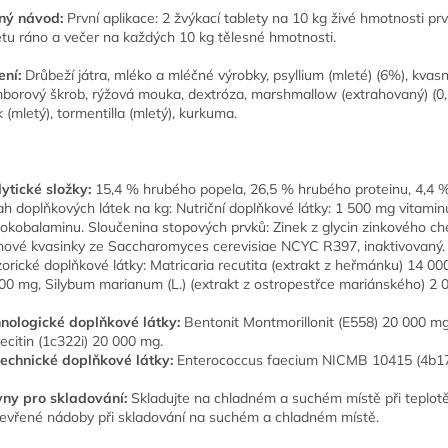
ný návod:
První aplikace: 2 žvýkací tablety na 10 kg živé hmotnosti pr
etu ráno a večer na každých 10 kg tělesné hmotnosti.
ení:
Drůbeží játra, mléko a mléčné výrobky, psyllium (mleté) (6%), kvasni
borový škrob, rýžová mouka, dextróza, marshmallow (extrahovaný) (0,5%
k (mletý), tormentilla (mletý), kurkuma.
ytické složky:
15,4 % hrubého popela, 26,5 % hrubého proteinu, 4,4 %
h doplňkových látek na kg: Nutriční doplňkové látky: 1 500 mg vitamin
okobalaminu. Sloučenina stopových prvků: Zinek z glycin zinkového ch
nové kvasinky ze Saccharomyces cerevisiae NCYC R397, inaktivovaný.
orické doplňkové látky: Matricaria recutita (extrakt z heřmánku) 14 000
00 mg, Silybum marianum (L.) (extrakt z ostropestřce mariánského) 2 
nologické doplňkové látky:
Bentonit Montmorillonit (E558) 20 000 mg,
lecitin (1c322i) 20 000 mg.
echnické doplňkové látky:
Enterococcus faecium NICMB 10415 (4b170
ny pro skladování:
Skladujte na chladném a suchém místě při teplotě
evřené nádoby při skladování na suchém a chladném místě.