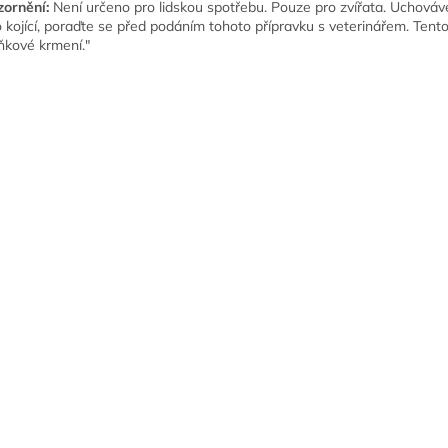
ornění:
Není určeno pro lidskou spotřebu. Pouze pro zvířata. Uchováve
 kojící, poraďte se před podáním tohoto přípravku s veterinářem. Ten
ňkové krmení."