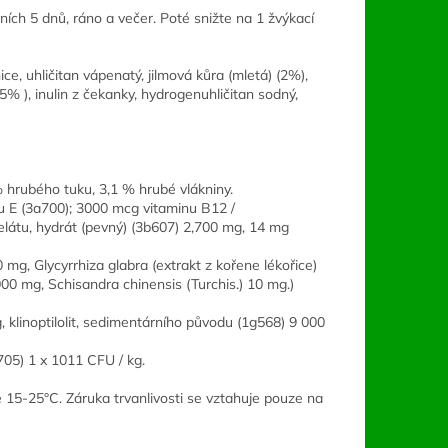
vních 5 dnů, ráno a večer. Poté snižte na 1 žvýkací
ce, uhličitan vápenatý, jilmová kůra (mletá) (2%),
 ), inulin z čekanky, hydrogenuhličitan sodný,
 hrubého tuku, 3,1 % hrubé vlákniny.
u E (3a700); 3000 mcg vitaminu B12 /
elátu, hydrát (pevný) (3b607) 2,700 mg, 14 mg
 mg, Glycyrrhiza glabra (extrakt z kořene lékořice)
000 mg, Schisandra chinensis (Turchis.) 10 mg.)
 klinoptilolit, sedimentárního původu (1g568) 9 000
5) 1 x 1011 CFU / kg.
 15-25°C. Záruka trvanlivosti se vztahuje pouze na