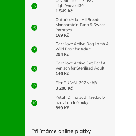
Osvětlení set TETRA
LightWave 430
1 549 Kč
Ontario Adult All Breeds
Monoprotein Tuna & Sweet
Potatoes
169 Kč
Carnilove Active Dog Lamb &
Wild Boar for Adult
294 Kč
Carnilove Active Cat Beef &
Venison for Sterilised Adult
146 Kč
Filtr FLUVAL 207 vnější
3 288 Kč
Potah DF na zadní sedadlo
uzavíratelné boky
899 Kč
Přijímáme online platby