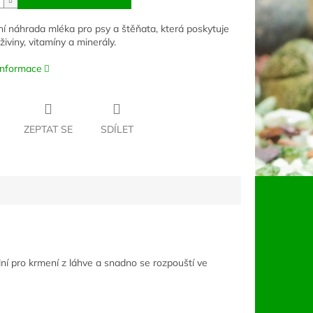
í náhrada mléka pro psy a štěňata, která poskytuje
živiny, vitamíny a minerály.
 informace
ZEPTAT SE
SDÍLET
ální pro krmení z láhve a snadno se rozpouští ve