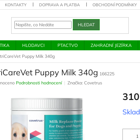
KONTAKTY
DOPRAVA A PLATBA
OBCHODNÍ PODMÍNKY
HLEDAT
TIKA
HLODAVCI
PTACTVO
ZAHRADNÍ JEZÍRKA
triCareVet Puppy Milk 340g
riCareVet Puppy Milk 340g
166225
né
noceno
Podrobnosti hodnocení
Značka:
Covetrus
ení
310
u
Měrná
Skla
cena:
ek.