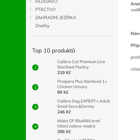
HLODAVCI
Anal
PTACTVO
sodí
ZAHRADNÍ JEZÍRKA
Značky
Návo
Příp
Top 10 produktů
prot
Calibra Cat Premium Line
Sterilised Poultry
chla
219 Kč
Prospera Plus Sterilized 1+
Chicken Urinary
99 Kč
Calibra Dog EXPERT+ Adult
Small Sens.&Derma
246 Kč
Miska DF Bludiště proti
hltání zeleno-modrá
396 Kč