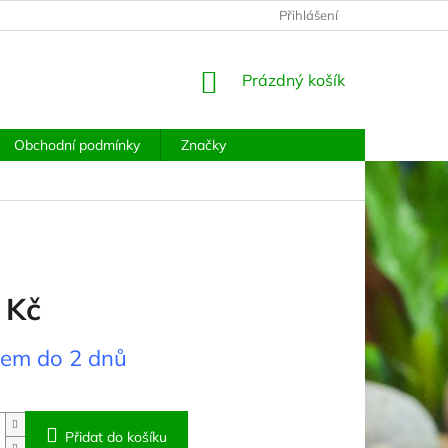
PODMÍNKY OCHRANY OSOBNÍCH ÚDAJŮ
Přihlášení
MOJE OBJEDNÁVKA
NÁKUPNÍ
Prázdný košík
KOŠÍK
Obchodní podmínky
Značky
 Kč
dem do 2 dnů
Přidat do košíku