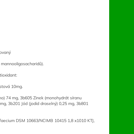
zovaný
a mannooligosacharidů).
ioxidant:
istová 10mg.
ho) 74 mg, 3b605 Zinek (monohydrát síranu
g, 3b201 Jód (jodid draselný) 0,25 mg, 3b801
 faecium DSM 10663/NCIMB 10415 1,8 x1010 KTJ,