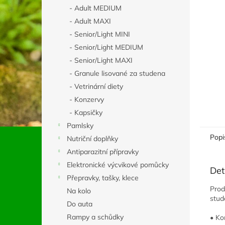
n
- Adult MEDIUM
e
- Adult MAXI
l
- Senior/Light MINI
- Senior/Light MEDIUM
- Senior/Light MAXI
- Granule lisované za studena
- Vetrinární diety
- Konzervy
- Kapsičky
Pamlsky
Popi
Nutriční doplňky
Antiparazitní přípravky
Elektronické výcvikové pomůcky
Det
Přepravky, tašky, klece
Prod
Na kolo
stud
Do auta
Rampy a schůdky
• Ko