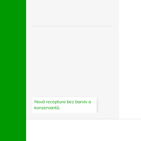
Nová receptura bez barviv a
konzervantů.
Z
á
p