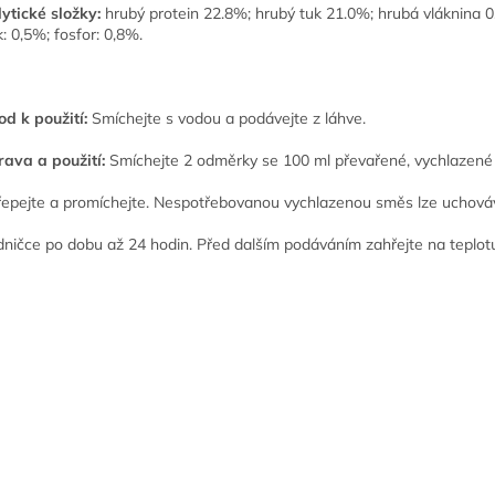
ytické složky:
hrubý protein 22.8%; hrubý tuk 21.0%; hrubá vláknina 0
k: 0,5%; fosfor: 0,8%.
d k použití:
Smíchejte s vodou a podávejte z láhve.
rava a použití:
Smíchejte 2 odměrky se 100 ml převařené, vychlazené
řepejte a promíchejte. Nespotřebovanou vychlazenou směs lze uchová
dničce po dobu až 24 hodin. Před dalším podáváním zahřejte na teplot