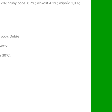
.2%; hrubý popel 6.7%; vlhkost 4.1%; vápník: 1,0%;
 vody. Dobře
vat v
u 30°C.