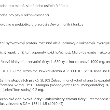
odné pro mladá, slabá nebo osiřelá štěňata
odné pro psy v rekonvalescenci
obiotika a prebiotika pro zdraví střev a imunitní funkce
ení:
syrovátkový protein, rostlinné oleje (palmový a kokosový), hydroly
ičný lepek, uhličitan vápenatý, oxid hořečnatý, MicroFos (směs frukto 
ňkové látky:
Konzervační látky: 1a330 kyselina citronová 1000 mg, ant
 BHT 150 mg, vitaminy: 3a672a vitamin A 25 000 IU, 3a316 Kyselina l
čeniny stopových prvků:
3b103 Železo (monohydrát síranu železnaté
čnatého) 52 mg, 3b503 Mangan (monohydrát síranu manganatého) 36 m
n (seleničitan sodný) 0,2 mg.
echnické doplňkové látky: Stabilizátory střevní flóry:
Enterococcus
llus velezensis DSM 15544 1,5 x1010 KTJ.