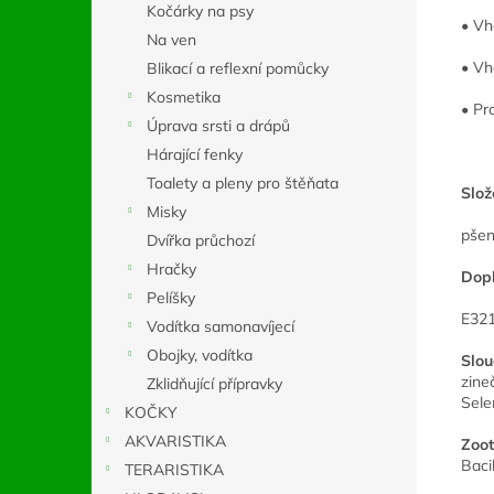
Kočárky na psy
• Vh
Na ven
• Vh
Blikací a reflexní pomůcky
Kosmetika
• Pr
Úprava srsti a drápů
Hárající fenky
Toalety a pleny pro štěňata
Slož
Misky
pšen
Dvířka průchozí
Hračky
Dopl
Pelíšky
E321
Vodítka samonavíjecí
Obojky, vodítka
Slou
zine
Zklidňující přípravky
Sele
KOČKY
AKVARISTIKA
Zoot
Baci
TERARISTIKA