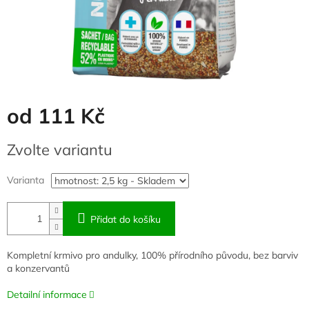
od
111 Kč
Měrná
Zvolte variantu
cena:
Varianta
Přidat do košíku
Kompletní krmivo pro andulky, 100% přírodního původu, bez barviv
a konzervantů
Detailní informace