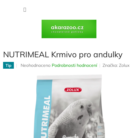
Přejít
na
NÁKU
obsah
KOŠÍK
NUTRIMEAL Krmivo pro andulky
Průměrné
Neohodnoceno
Podrobnosti hodnocení
Značka:
Zolux
Tip
hodnocení
produktu
je
0,0
z
5
hvězdiček.