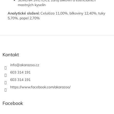
SEMENA SVĚTLICE zdroj bílkovin a esenciálních
mastných kyselin
Analytické složení:
Celulóza 11,00%, bílkoviny 12,40%, tuky
5,70%, popel 2,70%
Z
á
p
a
Kontakt
t
í
info
@
akarazoo.cz
603 314 191
603 314 191
https://www.facebook.com/akarazoo/
Facebook