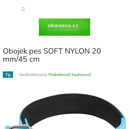
Přejít
na
NÁKU
obsah
KOŠÍK
Obojek pes SOFT NYLON 20
mm/45 cm
Průměrné
Neohodnoceno
Podrobnosti hodnocení
Tip
hodnocení
produktu
je
0,0
z
5
hvězdiček.