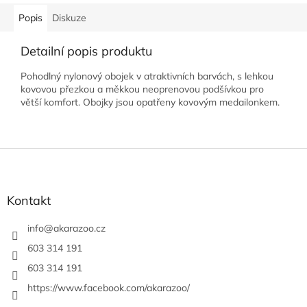
Popis
Diskuze
Detailní popis produktu
Pohodlný nylonový obojek v atraktivních barvách, s lehkou
kovovou přezkou a měkkou neoprenovou podšívkou pro
větší komfort. Obojky jsou opatřeny kovovým medailonkem.
Z
á
p
a
Kontakt
t
í
info
@
akarazoo.cz
603 314 191
603 314 191
https://www.facebook.com/akarazoo/