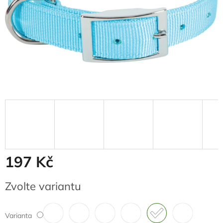
197 Kč
Měrná
Zvolte variantu
cena:
Varianta