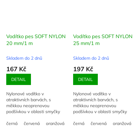
Vodítko pes SOFT NYLON
Vodítko pes SOFT NYLON
20 mm/1 m
25 mm/1 m
Skladem do 2 dnů
Skladem do 2 dnů
167 Kč
197 Kč
DETAIL
DETAIL
Nylonové vodítko v
Nylonové vodítko v
atraktivních barvách, s
atraktivních barvách, s
měkkou neoprenovou
měkkou neoprenovou
podšívkou v oblasti smyčky
podšívkou v oblasti smyčky
pro větší komfort. Šířka 20
pro větší komfort. Šířka 25
mm, délka 1 m.
černá
červená
oranžová
růžová
mm, délka 1 m.
černá
zelená
červená
tyrkysová
oranžová
r