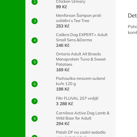
Chicken Urinary
99 Kč
Det
Menforsan Šampon proti
svědění s Tea Tree
253 Kč
Poho
komf
Calibra Dog EXPERT+ Adult
Small Sens.&Derma
246 Kč
Ontario Adult All Breeds
Monoprotein Tuna & Sweet
Potatoes
169 Kč
Pochoutka mrazem sušené
kuře 120 g
198 Kč
Filtr FLUVAL 207 vnější
3 288 Kč
Carnilove Active Dog Lamb &
Wild Boar for Adult
294 Kč
Potah DF na zadní sedadlo