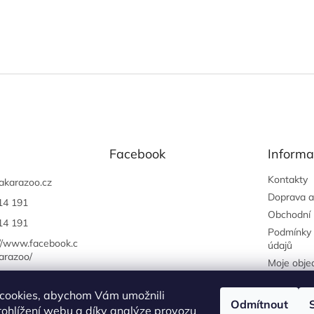
Facebook
Informa
Kontakty
akarazoo.cz
Doprava a
14 191
Obchodní
14 191
Podmínky 
://www.facebook.c
údajů
arazoo/
Moje obje
cookies, abychom Vám umožnili
Odmítnout
ohlížení webu a díky analýze provozu