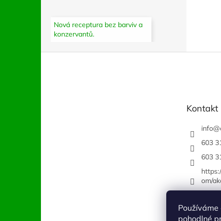
Nová receptura bez barviv a
konzervantů.
Z
á
p
a
t
Kontakt
í
info
@
603 3
603 3
https
om/ak
Používáme 
pohodlné pr