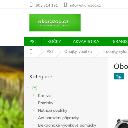
Přejít
603 314 191
info@akarazoo.cz
na
obsah
PSI
KOČKY
AKVARISTIKA
TERARIS
Domů
PSI
Obojky, vodítka
- obojky nylo
P
Obo
o
Přeskočit
s
Kategorie
kategorie
Tip
t
r
PSI
a
Krmiva
n
Pamlsky
n
í
Nutriční doplňky
p
Antiparazitní přípravky
a
Elektronické výcvikové pomůcky