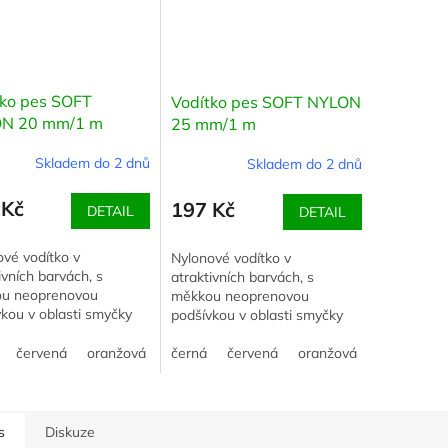
tko pes SOFT
Vodítko pes SOFT NYLON
N 20 mm/1 m
25 mm/1 m
Skladem do 2 dnů
Skladem do 2 dnů
 Kč
197 Kč
DETAIL
DETAIL
vé vodítko v
Nylonové vodítko v
ivních barvách, s
atraktivních barvách, s
u neoprenovou
měkkou neoprenovou
kou v oblasti smyčky
podšívkou v oblasti smyčky
tší komfort. Šířka 20
pro větší komfort. Šířka 25
élka 1 m.
červená
oranžová
růžová
mm, délka 1 m.
černá
červená
zelená
tyrkysová
oranžová
růžová
z
s
Diskuze