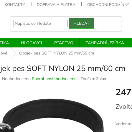
KONTAKTY
DOPRAVA A PLATBA
OBCHODNÍ PODMÍNKY
HLEDAT
TIKA
HLODAVCI
PTACTVO
ZAHRADNÍ JEZÍRKA
nové
Obojek pes SOFT NYLON 25 mm/60 cm
jek pes SOFT NYLON 25 mm/60 cm
Průměrné
Neohodnoceno
Podrobnosti hodnocení
Značka:
Zolux
hodnocení
247
produktu
je
0,0
Měrná
Zvolt
z
cena:
5
hvězdiček.
Varianta