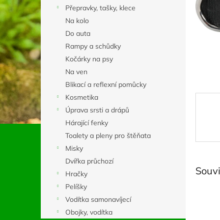
n
Přepravky, tašky, klece
e
Na kolo
l
Do auta
Rampy a schůdky
Kočárky na psy
Na ven
Blikací a reflexní pomůcky
Kosmetika
Úprava srsti a drápů
Hárající fenky
Toalety a pleny pro štěňata
Misky
Dvířka průchozí
Souvi
Hračky
Pelíšky
Vodítka samonavíjecí
Obojky, vodítka