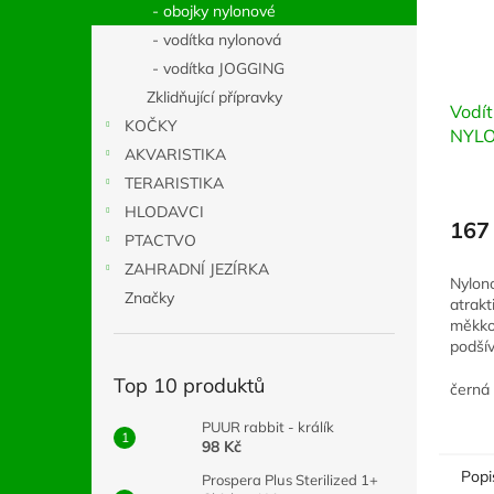
- obojky nylonové
- vodítka nylonová
- vodítka JOGGING
Zklidňující přípravky
Vodí
KOČKY
NYLO
AKVARISTIKA
TERARISTIKA
HLODAVCI
167
PTACTVO
ZAHRADNÍ JEZÍRKA
Nylono
Značky
atrakt
měkko
podšív
pro vě
Top 10 produktů
mm, d
černá
PUUR rabbit - králík
98 Kč
Popi
Prospera Plus Sterilized 1+