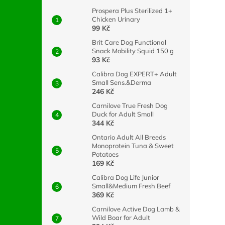
Prospera Plus Sterilized 1+
Chicken Urinary
99 Kč
Brit Care Dog Functional
Snack Mobility Squid 150 g
93 Kč
Calibra Dog EXPERT+ Adult
Small Sens.&Derma
246 Kč
Carnilove True Fresh Dog
Duck for Adult Small
344 Kč
Ontario Adult All Breeds
Monoprotein Tuna & Sweet
Potatoes
169 Kč
Calibra Dog Life Junior
Small&Medium Fresh Beef
369 Kč
Carnilove Active Dog Lamb &
Wild Boar for Adult