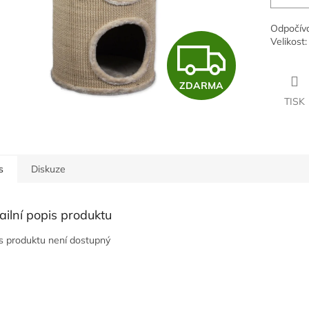
Odpočíva
Z
Velikost:
ZDARMA
D
TISK
A
s
Diskuze
R
ailní popis produktu
M
s produktu není dostupný
A