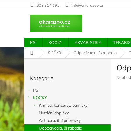
Přejít
603 314 191
info@akarazoo.cz
na
obsah
PSI
KOČKY
AKVARISTIKA
TERARIS
Domů
KOČKY
Odpočívadla, škrabadla
O
P
Odp
o
Přeskočit
s
Průměr
Kategorie
Neohod
kategorie
t
hodnoc
r
produkt
PSI
a
je
KOČKY
n
0,0
z
Krmiva, konzervy, pamlsky
n
5
í
Nutriční doplňky
hvězdič
p
Antiparazitní přípravky
a
Odpočívadla, škrabadla