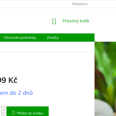
PODMÍNKY OCHRANY OSOBNÍCH ÚDAJŮ
Přihlášení
MOJE OBJEDNÁVKA
NÁKUPNÍ
Prázdný košík
KOŠÍK
Obchodní podmínky
Značky
99 Kč
dem do 2 dnů
Přidat do košíku