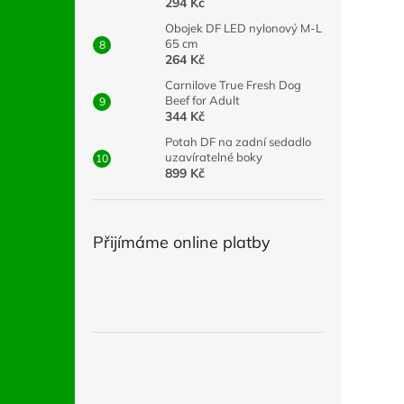
294 Kč
Obojek DF LED nylonový M-L
65 cm
264 Kč
Carnilove True Fresh Dog
Beef for Adult
344 Kč
Potah DF na zadní sedadlo
uzavíratelné boky
899 Kč
Přijímáme online platby