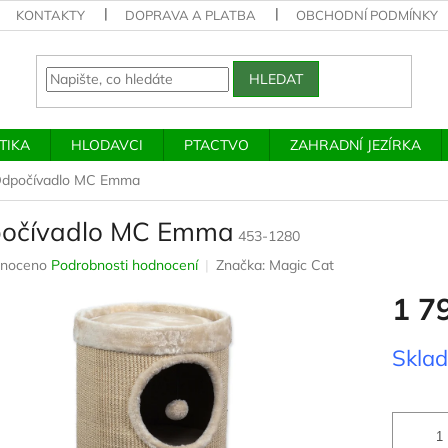
KONTAKTY
DOPRAVA A PLATBA
OBCHODNÍ PODMÍNKY
HLEDAT
TIKA
HLODAVCI
PTACTVO
ZAHRADNÍ JEZÍRKA
dpočívadlo MC Emma
očívadlo MC Emma
453-1280
né
noceno
Podrobnosti hodnocení
Značka:
Magic Cat
ení
1 7
u
Měrná
Skla
cena:
ek.