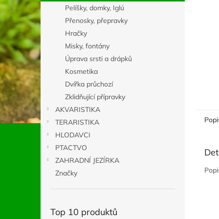
n
Pelíšky, domky, Iglú
e
Přenosky, přepravky
l
Hračky
Misky, fontány
Úprava srsti a drápků
Kosmetika
Dvířka průchozí
Zklidňující přípravky
AKVARISTIKA
Popi
TERARISTIKA
HLODAVCI
PTACTVO
Det
ZAHRADNÍ JEZÍRKA
Popi
Značky
Top 10 produktů