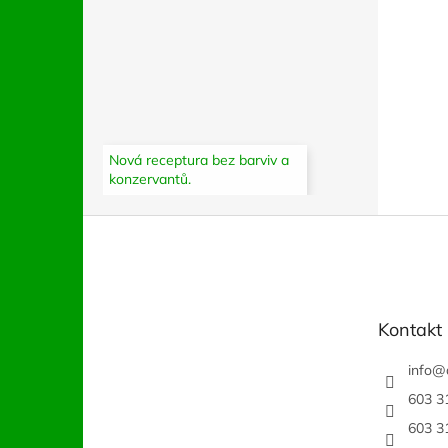
Nová receptura bez barviv a
konzervantů.
Z
á
p
a
t
Kontakt
í
info
@
603 3
603 3