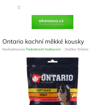
Přejít
na
NÁKU
obsah
KOŠÍK
Ontario kachní měkké kousky
Průměrné
Neohodnoceno
Podrobnosti hodnocení
Značka:
Ontario
hodnocení
produktu
je
0,0
z
5
hvězdiček.