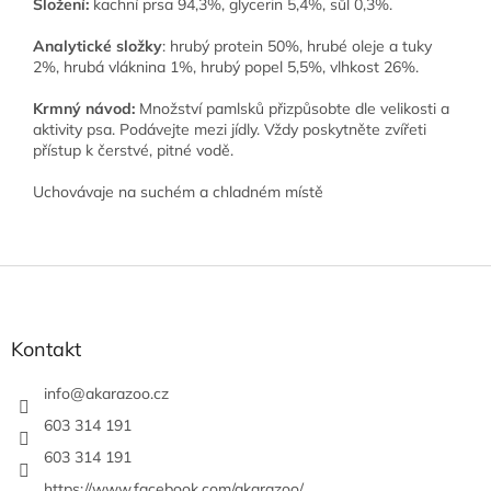
Složení:
kachní prsa 94,3%, glycerin 5,4%, sůl 0,3%.
Analytické složky
: hrubý protein 50%, hrubé oleje a tuky
2%, hrubá vláknina 1%, hrubý popel 5,5%, vlhkost 26%.
Krmný návod:
Množství pamlsků přizpůsobte dle velikosti a
aktivity psa. Podávejte mezi jídly. Vždy poskytněte zvířeti
přístup k čerstvé, pitné vodě.
Uchovávaje na suchém a chladném místě
Z
á
p
a
Kontakt
t
í
info
@
akarazoo.cz
603 314 191
603 314 191
https://www.facebook.com/akarazoo/