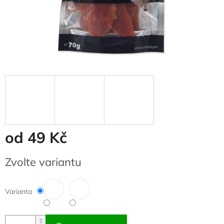
od
49 Kč
Měrná
Zvolte variantu
cena:
Varianta