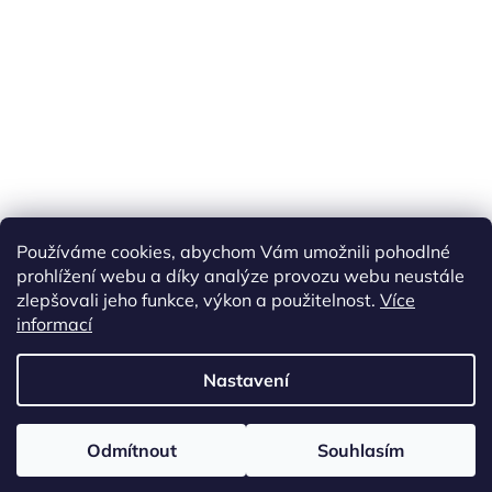
Náš FACEBOOK
AKČNÍ ZBOŽÍ
Používáme cookies, abychom Vám umožnili pohodlné
Tisíce výdejních míst po celé ČR
prohlížení webu a díky analýze provozu webu neustále
zlepšovali jeho funkce, výkon a použitelnost.
Více
informací
Vytvořil Shoptet
Nastavení
Copyright 2026
akarazoo.cz
. Všechna práva vyhrazena.
Upravit
Odmítnout
Souhlasím
nastavení cookies