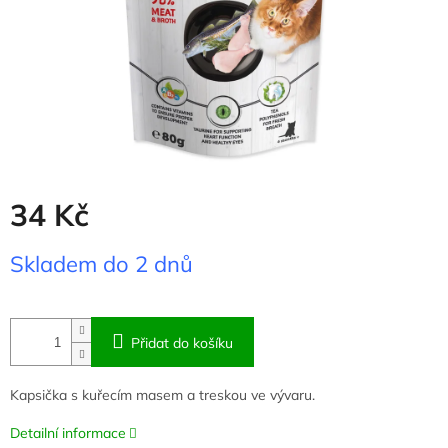
34 Kč
Měrná
Skladem do 2 dnů
cena:
Přidat do košíku
Kapsička s kuřecím masem a treskou ve vývaru.
Detailní informace