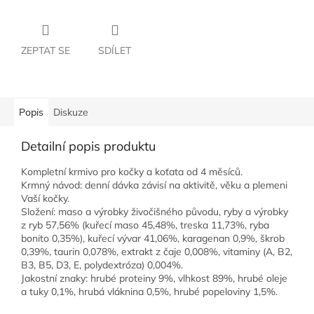
ZEPTAT SE
SDÍLET
Popis
Diskuze
Detailní popis produktu
Kompletní krmivo pro kočky a koťata od 4 měsíců.
Krmný návod: denní dávka závisí na aktivitě, věku a plemeni
Vaší kočky.
Složení: maso a výrobky živočišného původu, ryby a výrobky
z ryb 57,56% (kuřecí maso 45,48%, treska 11,73%, ryba
bonito 0,35%), kuřecí vývar 41,06%, karagenan 0,9%, škrob
0,39%, taurin 0,078%, extrakt z čaje 0,008%, vitaminy (A, B2,
B3, B5, D3, E, polydextróza) 0,004%.
Jakostní znaky: hrubé proteiny 9%, vlhkost 89%, hrubé oleje
a tuky 0,1%, hrubá vláknina 0,5%, hrubé popeloviny 1,5%.