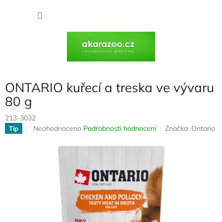
Přejít
na
NÁKU
obsah
KOŠÍK
ONTARIO kuřecí a treska ve vývaru
80 g
213-3032
Průměrné
Neohodnoceno
Podrobnosti hodnocení
Značka:
Ontario
Tip
hodnocení
produktu
je
0,0
z
5
hvězdiček.