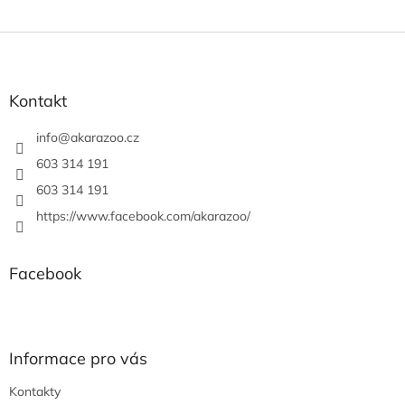
Z
á
p
a
Kontakt
t
í
info
@
akarazoo.cz
603 314 191
603 314 191
https://www.facebook.com/akarazoo/
Facebook
Informace pro vás
Kontakty