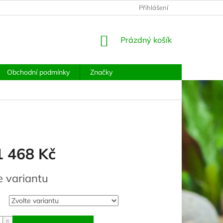
PODMÍNKY OCHRANY OSOBNÍCH ÚDAJŮ
Přihlášení
MOJE OBJEDNÁVKA
NÁKUPNÍ
Prázdný košík
KOŠÍK
Obchodní podmínky
Značky
1 468 Kč
e variantu