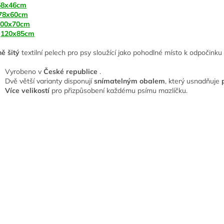
58x46cm
78x60cm
100x70cm
-
120x85cm
ě šitý
textilní pelech pro psy sloužící jako pohodlné místo k odpočink
Vyrobeno v
České republice
.
Dvě větší varianty disponují
snímatelným obalem
, který usnadňuje
Více velikostí
pro přizpůsobení každému psímu mazlíčku.