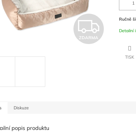
Z
Ručně ši
Detailní
ZDARMA
D
TISK
A
R
M
s
Diskuze
A
ailní popis produktu