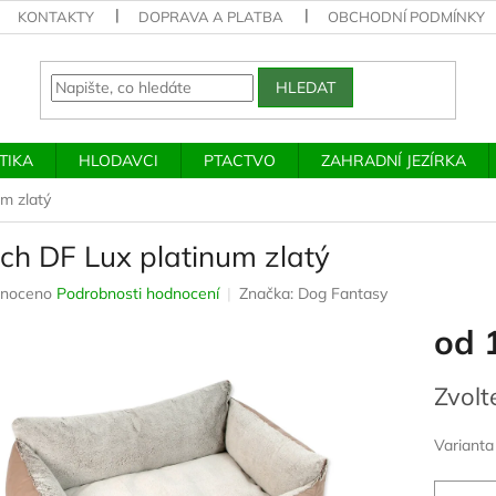
KONTAKTY
DOPRAVA A PLATBA
OBCHODNÍ PODMÍNKY
HLEDAT
TIKA
HLODAVCI
PTACTVO
ZAHRADNÍ JEZÍRKA
m zlatý
ch DF Lux platinum zlatý
né
noceno
Podrobnosti hodnocení
Značka:
Dog Fantasy
ení
od
u
Měrná
Zvolt
cena:
ek.
Varianta