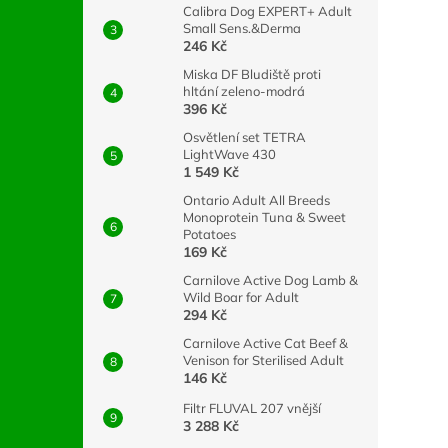
Calibra Dog EXPERT+ Adult
Small Sens.&Derma
246 Kč
Miska DF Bludiště proti
hltání zeleno-modrá
396 Kč
Osvětlení set TETRA
LightWave 430
1 549 Kč
Ontario Adult All Breeds
Monoprotein Tuna & Sweet
Potatoes
169 Kč
Carnilove Active Dog Lamb &
Wild Boar for Adult
294 Kč
Carnilove Active Cat Beef &
Venison for Sterilised Adult
146 Kč
Filtr FLUVAL 207 vnější
3 288 Kč