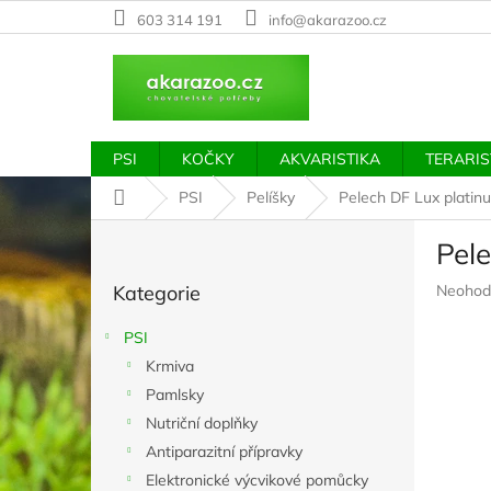
Přejít
603 314 191
info@akarazoo.cz
na
obsah
PSI
KOČKY
AKVARISTIKA
TERARIS
Domů
PSI
Pelíšky
Pelech DF Lux platinu
P
Pele
o
Přeskočit
s
Průměr
Kategorie
Neohod
kategorie
t
hodnoc
r
produkt
PSI
a
je
Krmiva
n
0,0
z
Pamlsky
n
5
í
Nutriční doplňky
hvězdič
p
Antiparazitní přípravky
a
Elektronické výcvikové pomůcky