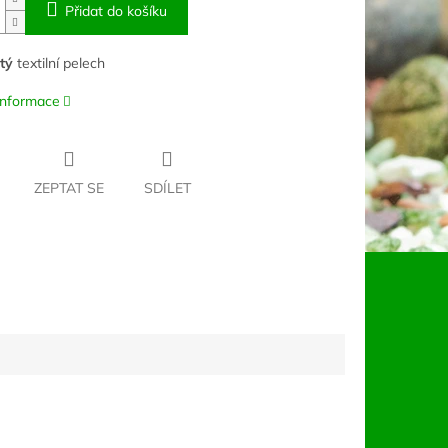
Přidat do košíku
tý
textilní pelech
 informace
ZEPTAT SE
SDÍLET