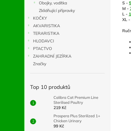
S -
Obojky, vodítka
M -
Zklidňující přípravky
L -
KOČKY
XL 
AKVARISTIKA
Ručn
TERARISTIKA
HLODAVCI
PTACTVO
ZAHRADNÍ JEZÍRKA
Značky
Top 10 produktů
Calibra Cat Premium Line
Sterilised Poultry
219 Kč
Prospera Plus Sterilized 1+
Chicken Urinary
99 Kč