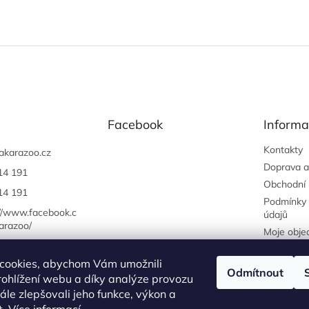
Facebook
Informa
Kontakty
akarazoo.cz
Doprava a
14 191
Obchodní
14 191
Podmínky 
://www.facebook.c
údajů
arazoo/
Moje obje
cookies, abychom Vám umožnili
Odmítnout
ohlížení webu a díky analýze provozu
Náš FACEBOOK
AKČNÍ ZBOŽÍ
Tisíce výdejních míst po celé ČR
le zlepšovali jeho funkce, výkon a