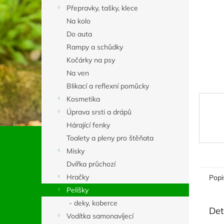
n
Přepravky, tašky, klece
e
Na kolo
l
Do auta
Rampy a schůdky
Kočárky na psy
Na ven
Blikací a reflexní pomůcky
Kosmetika
Úprava srsti a drápů
Hárající fenky
Toalety a pleny pro štěňata
Misky
Dvířka průchozí
Hračky
Popi
Pelíšky
- deky, koberce
Det
Vodítka samonavíjecí