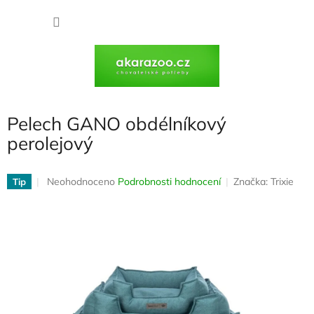
Přejít
na
NÁKU
obsah
KOŠÍK
Pelech GANO obdélníkový
perolejový
Průměrné
Neohodnoceno
Podrobnosti hodnocení
Značka:
Trixie
Tip
hodnocení
produktu
je
0,0
z
5
hvězdiček.