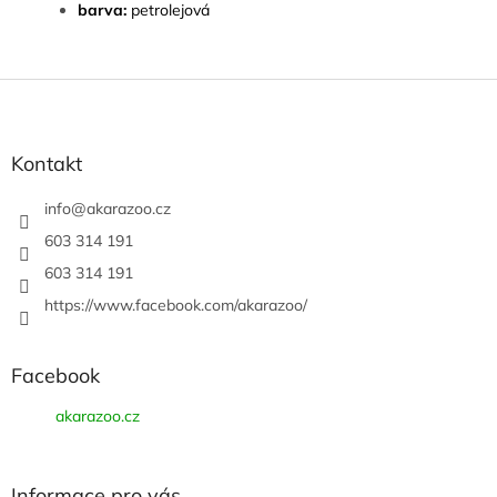
barva:
petrolejová
Z
á
p
a
Kontakt
t
í
info
@
akarazoo.cz
603 314 191
603 314 191
https://www.facebook.com/akarazoo/
Facebook
akarazoo.cz
Informace pro vás