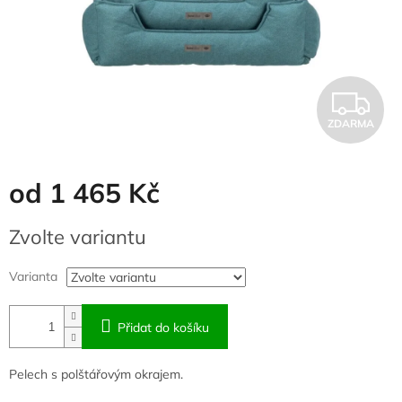
Z
ZDARMA
D
A
od
1 465 Kč
R
Měrná
Zvolte variantu
cena:
M
Varianta
A
Přidat do košíku
Pelech s polštářovým okrajem.