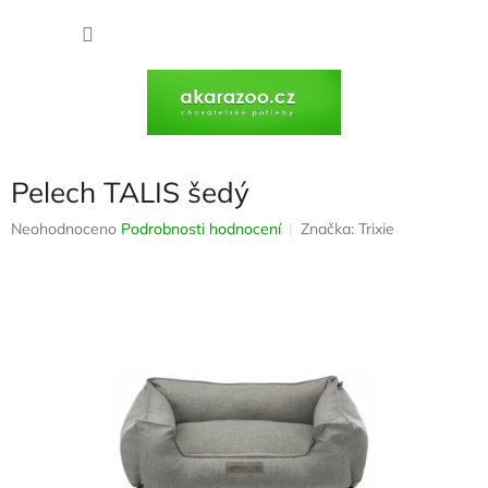
Přejít
na
NÁKU
obsah
KOŠÍK
Pelech TALIS šedý
Průměrné
Neohodnoceno
Podrobnosti hodnocení
Značka:
Trixie
hodnocení
produktu
je
0,0
z
5
hvězdiček.