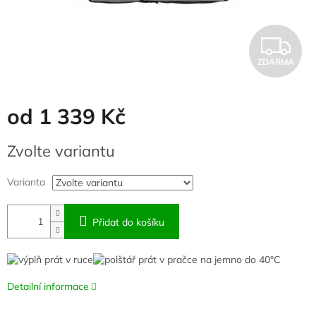
Z
ZDARMA
D
A
od
1 339 Kč
R
Měrná
Zvolte variantu
cena:
M
Varianta
A
Přidat do košíku
Detailní informace