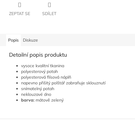
ZEPTAT SE
SDÍLET
Popis
Diskuze
Detailní popis produktu
vysoce kvalitní tkanina
polyesterový potah
polyesterová flísová náplň
napevno přišitý polštář zabraňuje sklouznutí
snímatelný potah
neklouzavé dno
barva:
mátově zelený
Z
á
p