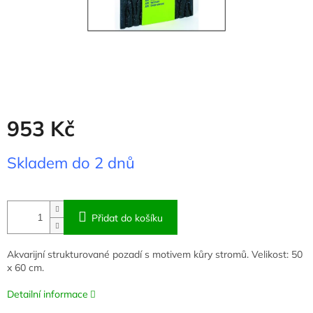
953 Kč
Měrná
Skladem do 2 dnů
cena:
Přidat do košíku
Akvarijní strukturované pozadí s motivem kůry stromů. Velikost: 50
x 60 cm.
Detailní informace