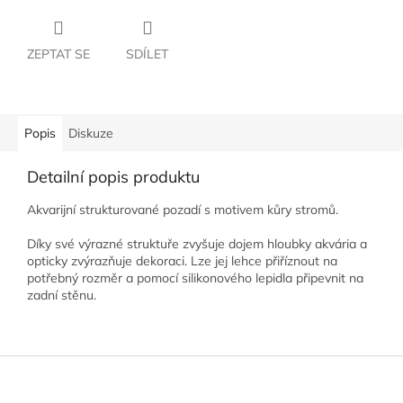
ZEPTAT SE
SDÍLET
Popis
Diskuze
Detailní popis produktu
Akvarijní strukturované pozadí s motivem kůry stromů.
Díky své výrazné struktuře zvyšuje dojem hloubky akvária a
opticky zvýrazňuje dekoraci. Lze jej lehce přiříznout na
potřebný rozměr a pomocí silikonového lepidla připevnit na
zadní stěnu.
Z
á