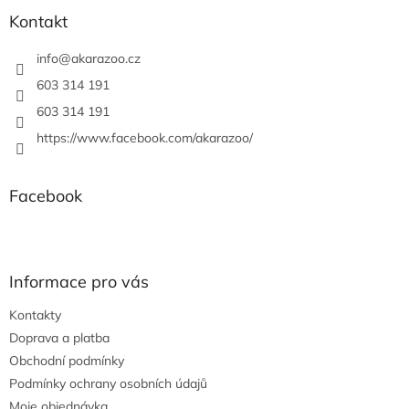
p
a
Kontakt
t
í
info
@
akarazoo.cz
603 314 191
603 314 191
https://www.facebook.com/akarazoo/
Facebook
Informace pro vás
Kontakty
Doprava a platba
Obchodní podmínky
Podmínky ochrany osobních údajů
Moje objednávka