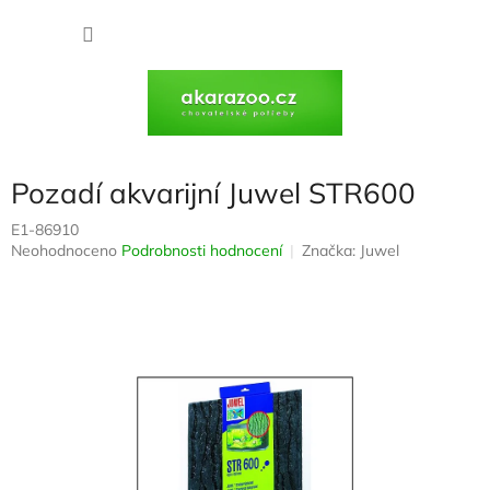
Přejít
na
NÁKU
obsah
KOŠÍK
Pozadí akvarijní Juwel STR600
E1-86910
Průměrné
Neohodnoceno
Podrobnosti hodnocení
Značka:
Juwel
hodnocení
produktu
je
0,0
z
5
hvězdiček.