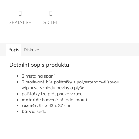
ZEPTAT SE
SDÍLET
Popis
Diskuze
Detailní popis produktu
2 místa na spaní
2 prošívané bílé polštářky s polyesterovo-flísovou
výplní ve vzhledu bavlny a plyše
polštářky lze prát pouze v ruce
materiál:
barvené přírodní proutí
rozměr:
54 x 43 x 37 cm
barva:
šedá
Z