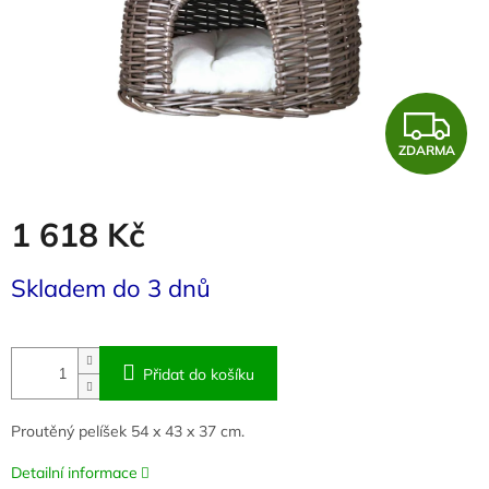
Z
ZDARMA
D
A
1 618 Kč
R
Měrná
Skladem do 3 dnů
cena:
M
A
Přidat do košíku
Proutěný pelíšek 54 x 43 x 37 cm.
Detailní informace