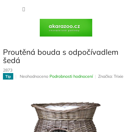
Přejít
na
NÁKU
obsah
KOŠÍK
Proutěná bouda s odpočívadlem
šedá
2873
Průměrné
Neohodnoceno
Podrobnosti hodnocení
Značka:
Trixie
Tip
hodnocení
produktu
je
0,0
z
5
hvězdiček.