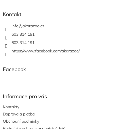
á
p
a
Kontakt
t
í
info
@
akarazoo.cz
603 314 191
603 314 191
https://www.facebook.com/akarazoo/
Facebook
Informace pro vás
Kontakty
Doprava a platba
Obchodní podmínky
Podmínky ochrany osobních údajů