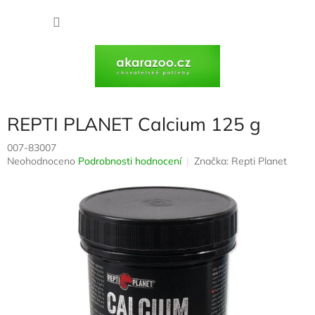
Přejít
na
NÁKU
obsah
KOŠÍK
REPTI PLANET Calcium 125 g
007-83007
Průměrné
Neohodnoceno
Podrobnosti hodnocení
Značka:
Repti Planet
hodnocení
produktu
je
0,0
z
5
hvězdiček.