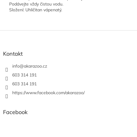
Podávejte vždy čistou vodu.
Složení: Uhličitan vápenatý.
Z
á
p
a
Kontakt
t
í
info
@
akarazoo.cz
603 314 191
603 314 191
https://www.facebook.com/akarazoo/
Facebook