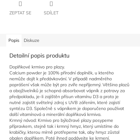
ZEPTAT SE
SDÍLET
Popis
Diskuze
Detailní popis produktu
Doplňkové krmivo pro plazy.
Calcium powder je 100% přírodní doplněk, u kterého
nemůže dojít k předávkování. V případě nadměrého
poprášení však může být pro zvíře nepříjemný. Většina plazů
a obojživelníků je schopná absorbovat vápník z potravy za
předpokladu, je-li zajištěn přísun vitamínu D3 a proto je
nutné zajistit světelný zdroj s UVB zářením, které zajistí
syntézu D3. Společně s vápníkem je doporučeno používat
další vitamínová a minerální doplňková krmiva.
Krmný návod: Krmivo pro býložravé plazy posypeme
přípravkem, stejně tak i krmný hmyz, který umístíme do
krabičky, kterou mírně protřepeme tak, aby hmyz zůstal
obalen doplňkem. Poté ihned podávejte ke krmení.