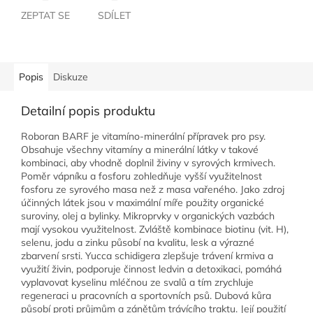
ZEPTAT SE
SDÍLET
Popis
Diskuze
Detailní popis produktu
Roboran BARF je vitamíno-minerální přípravek pro psy.
Obsahuje všechny vitamíny a minerální látky v takové
kombinaci, aby vhodně doplnil živiny v syrových krmivech.
Poměr vápníku a fosforu zohledňuje vyšší využitelnost
fosforu ze syrového masa než z masa vařeného. Jako zdroj
účinných látek jsou v maximální míře použity organické
suroviny, olej a bylinky. Mikroprvky v organických vazbách
mají vysokou využitelnost. Zvláště kombinace biotinu (vit. H),
selenu, jodu a zinku působí na kvalitu, lesk a výrazné
zbarvení srsti. Yucca schidigera zlepšuje trávení krmiva a
využití živin, podporuje činnost ledvin a detoxikaci, pomáhá
vyplavovat kyselinu mléčnou ze svalů a tím zrychluje
regeneraci u pracovních a sportovních psů. Dubová kůra
působí proti průjmům a zánětům trávícího traktu. Její použití