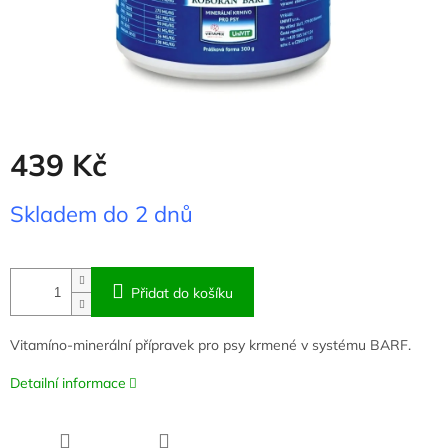
439 Kč
Měrná
Skladem do 2 dnů
cena:
Přidat do košíku
Vitamíno-minerální přípravek pro psy krmené v systému BARF.
Detailní informace