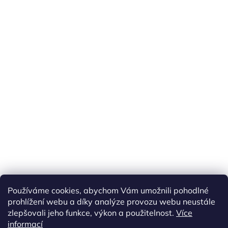
Náš FACEBOOK
AKČNÍ ZBOŽÍ
Používáme cookies, abychom Vám umožnili pohodlné
Tisíce výdejních míst po celé ČR
prohlížení webu a díky analýze provozu webu neustále
zlepšovali jeho funkce, výkon a použitelnost.
Více
informací