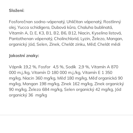
S
ložení:
Fosforečnan sodno-vápenatý, Uhličitan vápenatý, Rostlinný
olej, Yucca schidigera, Dubová kůra, Chaluha bublinatá,
Vitamín A, D, E, K3, B1, B2, B6, B12, Niacin, Kyselina listová,
Pantothenan vápenatý, Cholinchlorid, Lyzin, Železo, Mangan,
organický Jód, Selen, Zinek, Chelát zinku, Měď, Chelát mědi
Jakostní znaky:
Vápník 19,2 %, Fosfor 4,5 %, Sodík 2,9 %, Vitamín A 870
000 m.j./kg, Vitamín D 180 000 m.j./kg, Vitamín E 1 350
mg/kg, Niacin 360 mg/kg, Měď 180 mg/kg, Měď organická 90
mg/kg, Mangan 198 mg/kg, Zinek 162 mg/kg, Zinek organický
90 mg/kg, Železo 684 mg/kg, Selen organický 42 mg/kg, Jód
organický 36 mg/kg
Z
á
p