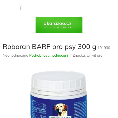
Přejít
na
NÁKU
obsah
KOŠÍK
Roboran BARF pro psy 300 g
101930
Průměrné
Neohodnoceno
Podrobnosti hodnocení
Značka:
Univit sro
hodnocení
produktu
je
0,0
z
5
hvězdiček.