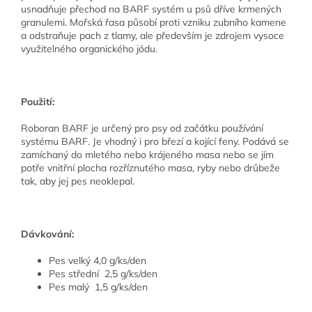
usnadňuje přechod na BARF systém u psů dříve krmených
granulemi. Mořská řasa působí proti vzniku zubního kamene
a odstraňuje pach z tlamy, ale především je zdrojem vysoce
využitelného organického jódu.
Použití:
Roboran BARF je určený pro psy od začátku používání
systému BARF. Je vhodný i pro březí a kojící feny. Podává se
zamíchaný do mletého nebo krájeného masa nebo se jím
potře vnitřní plocha rozříznutého masa, ryby nebo drůbeže
tak, aby jej pes neoklepal.
Dávkování:
Pes velký 4,0 g/ks/den
Pes střední 2,5 g/ks/den
Pes malý 1,5 g/ks/den