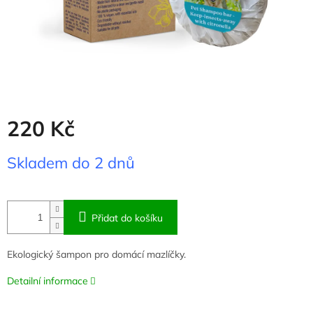
220 Kč
Měrná
Skladem do 2 dnů
cena:
Přidat do košíku
Ekologický šampon pro domácí mazlíčky.
Detailní informace