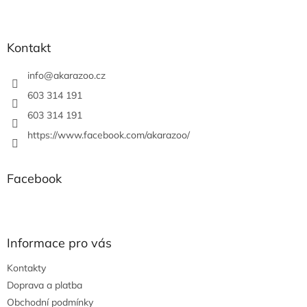
Z
á
p
a
Kontakt
t
í
info
@
akarazoo.cz
603 314 191
603 314 191
https://www.facebook.com/akarazoo/
Facebook
Informace pro vás
Kontakty
Doprava a platba
Obchodní podmínky