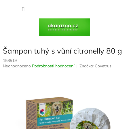
Přejít
na
NÁKU
obsah
KOŠÍK
Šampon tuhý s vůní citronelly 80 g
158519
Průměrné
Neohodnoceno
Podrobnosti hodnocení
Značka:
Covetrus
hodnocení
produktu
je
0,0
z
5
hvězdiček.