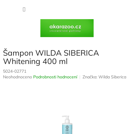
Přejít
na
NÁKU
obsah
KOŠÍK
Šampon WILDA SIBERICA
Whitening 400 ml
5024-02771
Průměrné
Neohodnoceno
Podrobnosti hodnocení
Značka:
Wilda Siberica
hodnocení
produktu
je
0,0
z
5
hvězdiček.