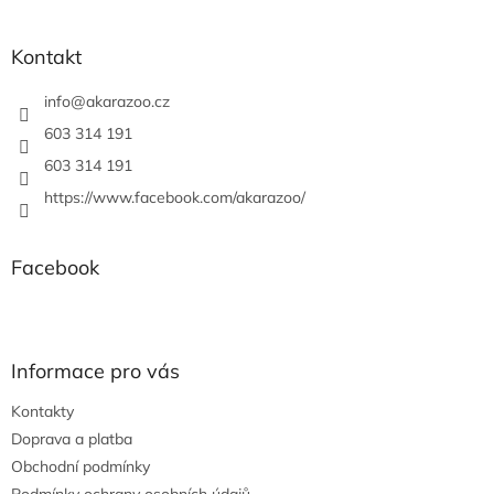
á
p
a
Kontakt
t
í
info
@
akarazoo.cz
603 314 191
603 314 191
https://www.facebook.com/akarazoo/
Facebook
Informace pro vás
Kontakty
Doprava a platba
Obchodní podmínky