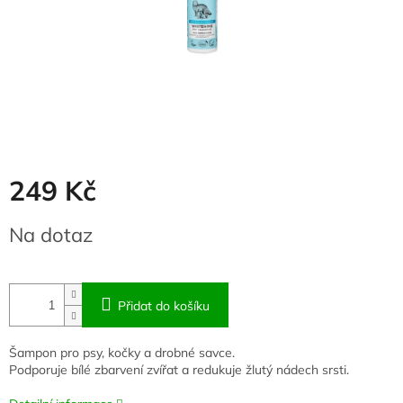
249 Kč
Měrná
Na dotaz
cena:
Přidat do košíku
Šampon pro psy, kočky a drobné savce.
Podporuje bílé zbarvení zvířat a redukuje žlutý nádech srsti.