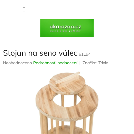
Přejít
na
NÁKU
obsah
KOŠÍK
Stojan na seno válec
61194
Průměrné
Neohodnoceno
Podrobnosti hodnocení
Značka:
Trixie
hodnocení
produktu
je
0,0
z
5
hvězdiček.