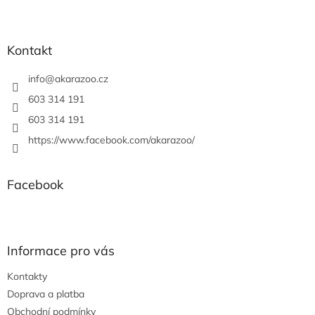
Z
á
p
a
Kontakt
t
í
info
@
akarazoo.cz
603 314 191
603 314 191
https://www.facebook.com/akarazoo/
Facebook
Informace pro vás
Kontakty
Doprava a platba
Obchodní podmínky