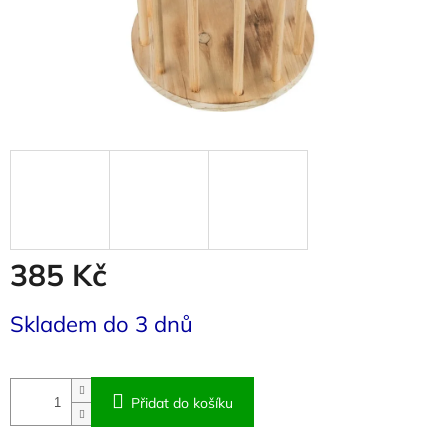
385 Kč
Měrná
Skladem do 3 dnů
cena:
Přidat do košíku