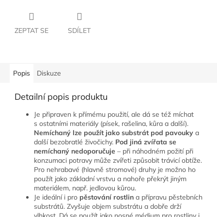
ZEPTAT SE
SDÍLET
Popis
Diskuze
Detailní popis produktu
Je připraven k přímému použití, ale dá se též míchat
s ostatními materiály (písek, rašelina, kůra a další).
Nemíchaný lze použít jako substrát pod pavouky
a
další bezobratlé živočichy.
Pod jiná zvířata se
nemíchaný nedoporučuje
– při náhodném požití při
konzumaci potravy může zvířeti způsobit trávicí obtíže.
Pro nehrabavé (hlavně stromové) druhy je možno ho
použít jako základní vrstvu a nahoře překrýt jiným
materiálem, např. jedlovou kůrou.
Je ideální i pro
pěstování rostlin
a přípravu pěstebních
substrátů. Zvyšuje objem substrátu a dobře drží
vlhkost. Dá se použít jako nosné médium pro rostliny i