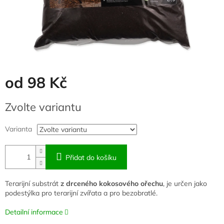
od
98 Kč
Měrná
Zvolte variantu
cena:
Varianta
Přidat do košíku
Terarijní substrát
z drceného kokosového ořechu
, je určen jako
podestýlka pro terarijní zvířata a pro bezobratlé.
Detailní informace