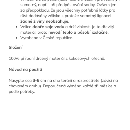
samotný, např. i při předpěstování sadby. Ovšem jen
za předpokladu, že jsou všechny potřebné látky pro
růst dodávány zálivkou, protože samotný lignocel
žádné živiny neobsahuje
.
Velice
dobře saje vodu
a drží vlhkost. Je to dřevitý
materiál, proto
nevodí teplo a působí izolačně
.
Vyrobeno v České republice.
Složení
100% přírodní drcený materiál z kokosových ořechů.
Návod na použití
Nasypte cca
3-5 cm
na dno terárií a rozprostřete (závisí na
chovaném druhu). Doporučená výměna každé tři měsíce a
podle potřeby.
Z
á
p