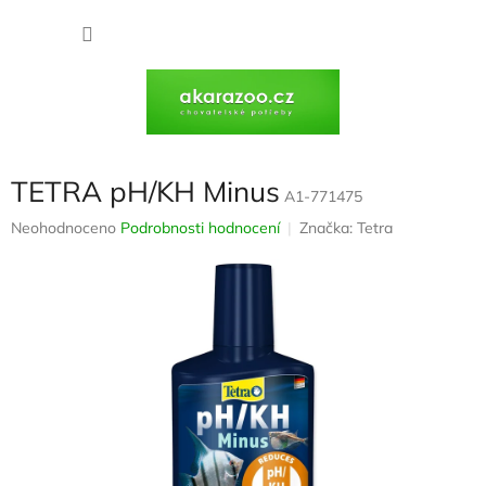
Přejít
na
NÁKU
obsah
KOŠÍK
TETRA pH/KH Minus
A1-771475
Průměrné
Neohodnoceno
Podrobnosti hodnocení
Značka:
Tetra
hodnocení
produktu
je
0,0
z
5
hvězdiček.