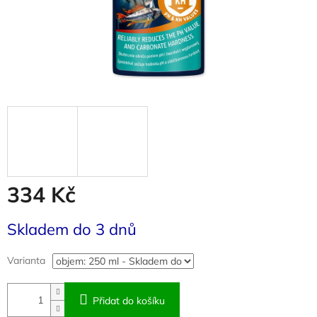
334 Kč
Měrná
Skladem do 3 dnů
cena:
Varianta
Přidat do košíku