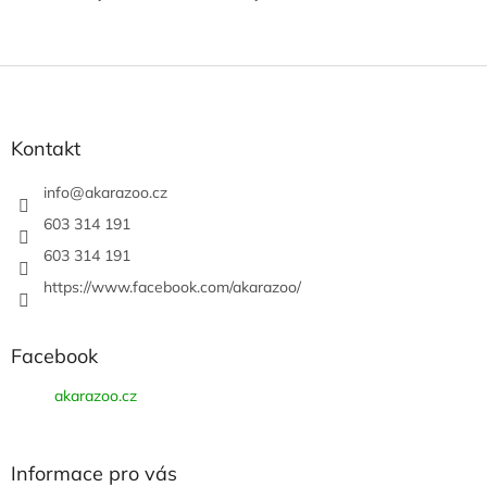
Z
á
p
a
Kontakt
t
í
info
@
akarazoo.cz
603 314 191
603 314 191
https://www.facebook.com/akarazoo/
Facebook
akarazoo.cz
Informace pro vás