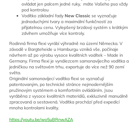
ovládat jen palcem jedné ruky, máte Vašeho psa vždy
pod kontrolou
Vodítko základní řady
New Classic
se vyznačuje
jednoduchými tvary a maximální funkčností za
přijatelnou cenu. Vylepšený brzdový systém s krátkým
zdvihem umožňuje více kontroly.
Rodinná firma flexi vyrábí výhradně na území Německa. V
závodě v Bargteheide u Hamburgu vzniká vše, počínaje
návrhem až po výrobu vysoce kvalitních vodítek – Made in
Germany. Firma flexi je vynálezcem samonavíjecího vodítka a
jedničkou na světovém trhu, exportuje do více než 90 zemí
světa.
Originální samonavíjecí vodítka flexi se vyznačují
patentovaným, po technické stránce nejmodernějším
pružinovým systémem a komfortním ovládáním. Jsou
vyráběna z vysoce kvalitních materiálů, exkluzivně manuálně
zpracovaná a sestavená. Vodítka prochází před expedicí
mnoha kontrolami kvality.
https://youtu.be/wo5uBRnwAZA