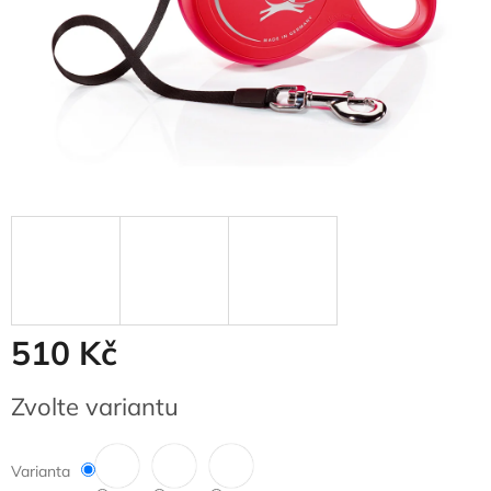
510 Kč
Měrná
Zvolte variantu
cena:
Varianta