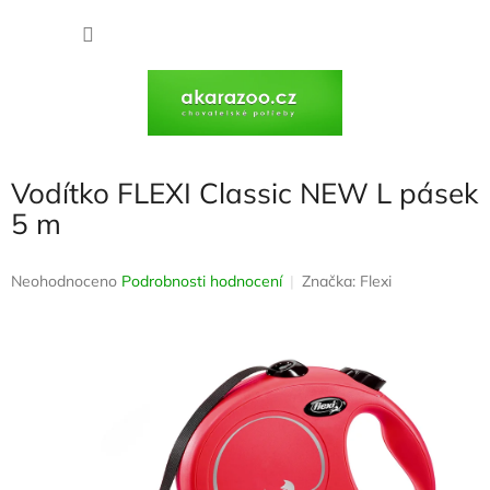
Přejít
na
NÁKU
obsah
KOŠÍK
Vodítko FLEXI Classic NEW L pásek
5 m
Průměrné
Neohodnoceno
Podrobnosti hodnocení
Značka:
Flexi
hodnocení
produktu
je
0,0
z
5
hvězdiček.