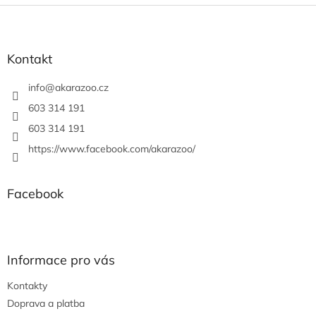
Z
á
p
a
Kontakt
t
í
info
@
akarazoo.cz
603 314 191
603 314 191
https://www.facebook.com/akarazoo/
Facebook
Informace pro vás
Kontakty
Doprava a platba