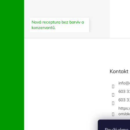
Nová receptura bez barviv a
konzervantů.
Z
á
p
a
t
Kontakt
í
info
@
603 3
603 3
https
om/ak
Používáme 