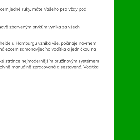
lcem jedné ruky, máte Vašeho psa vždy pod
eonově zbarveným prvkům vyniká za všech
eheide u Hamburgu vzniká vše, počínaje návrhem
vynálezcem samonavíjecího vodítka a jedničkou na
nické stránce nejmodernějším pružinovým systémem
luzivně manuálně zpracovaná a sestavená. Vodítka