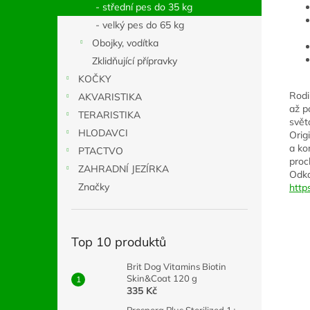
- střední pes do 35 kg
- velký pes do 65 kg
Obojky, vodítka
Zklidňující přípravky
KOČKY
Rodi
AKVARISTIKA
až p
TERARISTIKA
svět
HLODAVCI
Orig
a ko
PTACTVO
proc
ZAHRADNÍ JEZÍRKA
Odka
Značky
http
Top 10 produktů
Brit Dog Vitamins Biotin
Skin&Coat 120 g
335 Kč