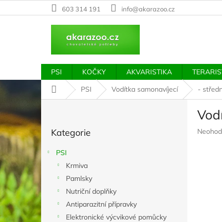
Přejít
603 314 191
info@akarazoo.cz
na
obsah
PSI
KOČKY
AKVARISTIKA
TERARIS
Domů
PSI
Vodítka samonavíjecí
- střed
P
Vod
o
Přeskočit
s
Průměr
Kategorie
Neohod
kategorie
t
hodnoc
r
produkt
PSI
a
je
Krmiva
n
0,0
z
Pamlsky
n
5
í
Nutriční doplňky
hvězdič
p
Antiparazitní přípravky
a
Elektronické výcvikové pomůcky