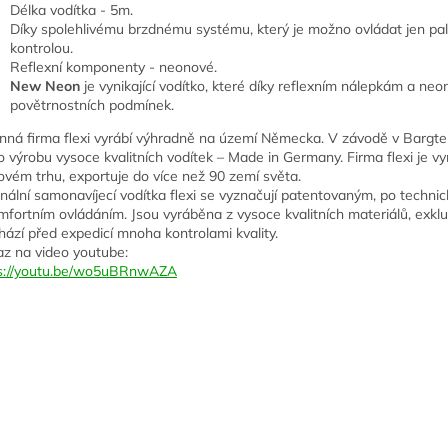
Délka vodítka - 5m.
Díky spolehlivému brzdnému systému, který je možno ovládat jen pa
kontrolou.
Reflexní komponenty - neonové.
New Neon
je vynikající vodítko, které díky reflexním nálepkám a n
povětrnostních podmínek.
nná firma flexi vyrábí výhradně na území Německa. V závodě v Bargt
o výrobu vysoce kvalitních vodítek – Made in Germany. Firma flexi je 
ovém trhu, exportuje do více než 90 zemí světa.
inální samonavíjecí vodítka flexi se vyznačují patentovaným, po tech
mfortním ovládáním. Jsou vyráběna z vysoce kvalitních materiálů, exk
hází před expedicí mnoha kontrolami kvality.
z na video youtube:
s://youtu.be/wo5uBRnwAZA