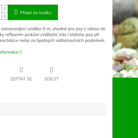
Přidat do košíku
, samonavíjecí vodítko 5 m, vhodné pro psy s váhou do
íky reflexním prvkům zviditelní Vás i Vašeho psa při
procházce nebo za špatných viditelnostních podmínek.
 informace
ZEPTAT SE
SDÍLET