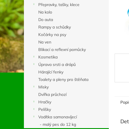
n
Přepravky, tašky, klece
e
Na kolo
l
Do auta
Rampy a schůdky
Kočárky na psy
Na ven
Blikací a reflexní pomůcky
Kosmetika
Úprava srsti a drápů
Hárající fenky
Toalety a pleny pro štěňata
Misky
Dvířka průchozí
Hračky
Popi
Pelíšky
Vodítka samonavíjecí
Det
- malý pes do 12 kg