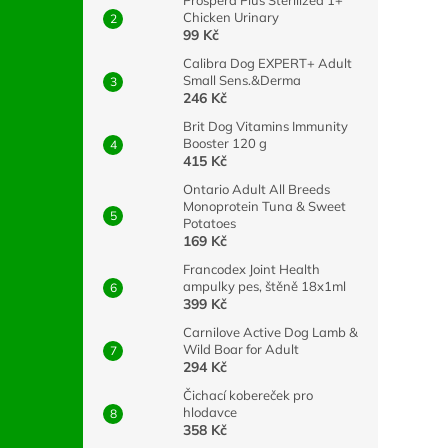
Prospera Plus Sterilized 1+
Chicken Urinary
99 Kč
Calibra Dog EXPERT+ Adult
Small Sens.&Derma
246 Kč
Brit Dog Vitamins Immunity
Booster 120 g
415 Kč
Ontario Adult All Breeds
Monoprotein Tuna & Sweet
Potatoes
169 Kč
Francodex Joint Health
ampulky pes, štěně 18x1ml
399 Kč
Carnilove Active Dog Lamb &
Wild Boar for Adult
294 Kč
Čichací kobereček pro
hlodavce
358 Kč