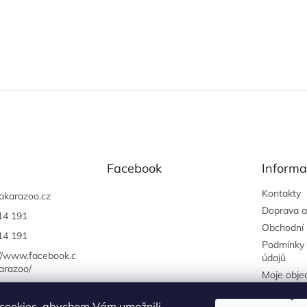
Facebook
Informa
Kontakty
akarazoo.cz
Doprava a
14 191
Obchodní
14 191
Podmínky 
://www.facebook.c
údajů
arazoo/
Moje obje
cookies, abychom Vám umožnili