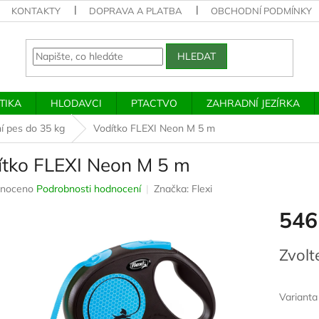
KONTAKTY
DOPRAVA A PLATBA
OBCHODNÍ PODMÍNKY
HLEDAT
TIKA
HLODAVCI
PTACTVO
ZAHRADNÍ JEZÍRKA
ní pes do 35 kg
Vodítko FLEXI Neon M 5 m
ítko FLEXI Neon M 5 m
né
noceno
Podrobnosti hodnocení
Značka:
Flexi
ení
546
u
Měrná
Zvolt
cena:
ek.
Varianta