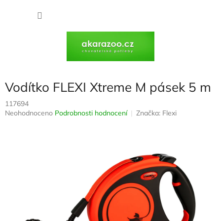
Přejít
na
NÁKU
obsah
KOŠÍK
Vodítko FLEXI Xtreme M pásek 5 m
117694
Průměrné
Neohodnoceno
Podrobnosti hodnocení
Značka:
Flexi
hodnocení
produktu
je
0,0
z
5
hvězdiček.