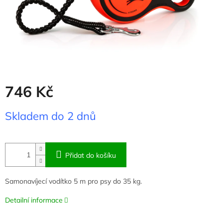
746 Kč
Měrná
Skladem do 2 dnů
cena:
Přidat do košíku
Samonavíjecí vodítko 5 m pro psy do 35 kg.
Detailní informace