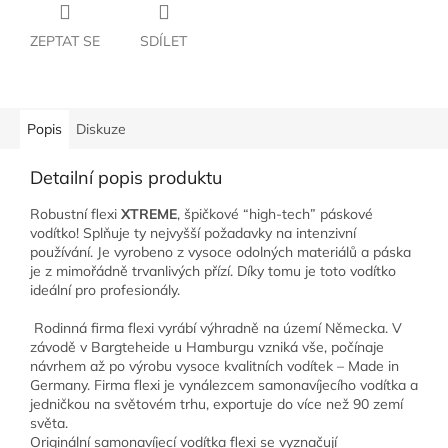
ZEPTAT SE
SDÍLET
Popis
Diskuze
Detailní popis produktu
Robustní flexi
XTREME
, špičkové “high-tech” páskové
vodítko! Splňuje ty nejvyšší požadavky na intenzivní
používání. Je vyrobeno z vysoce odolných materiálů a páska
je z mimořádně trvanlivých přízí. Díky tomu je toto vodítko
ideální pro profesionály.
Rodinná firma flexi vyrábí výhradně na území Německa. V
závodě v Bargteheide u Hamburgu vzniká vše, počínaje
návrhem až po výrobu vysoce kvalitních vodítek – Made in
Germany. Firma flexi je vynálezcem samonavíjecího vodítka a
jedničkou na světovém trhu, exportuje do více než 90 zemí
světa.
Originální samonavíjecí vodítka flexi se vyznačují