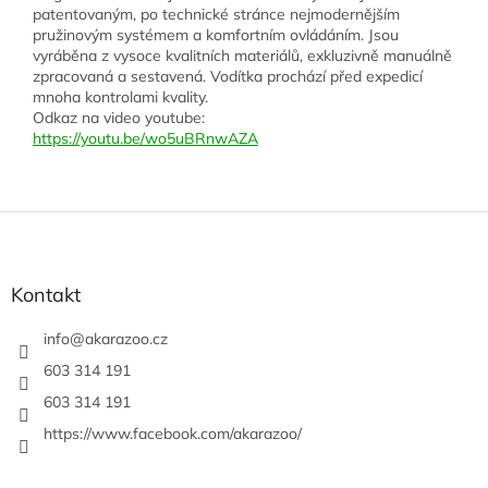
patentovaným, po technické stránce nejmodernějším
pružinovým systémem a komfortním ovládáním. Jsou
vyráběna z vysoce kvalitních materiálů, exkluzivně manuálně
zpracovaná a sestavená. Vodítka prochází před expedicí
mnoha kontrolami kvality.
Odkaz na video youtube:
https://youtu.be/wo5uBRnwAZA
Z
á
p
a
Kontakt
t
í
info
@
akarazoo.cz
603 314 191
603 314 191
https://www.facebook.com/akarazoo/