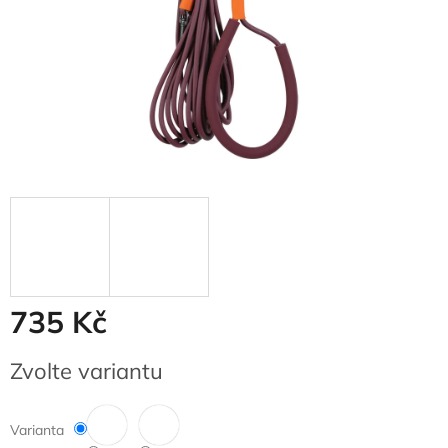
735 Kč
Měrná
Zvolte variantu
cena:
Varianta