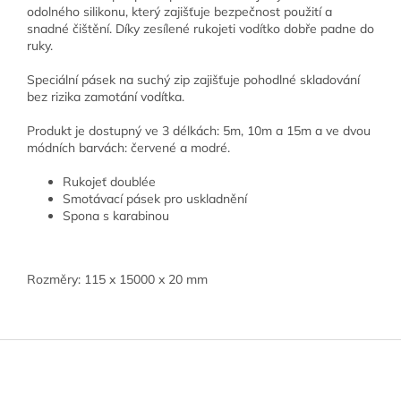
odolného silikonu, který zajišťuje bezpečnost použití a
snadné čištění. Díky zesílené rukojeti vodítko dobře padne do
ruky.
Speciální pásek na suchý zip zajišťuje pohodlné skladování
bez rizika zamotání vodítka.
Produkt je dostupný ve 3 délkách: 5m, 10m a 15m a ve dvou
módních barvách: červené a modré.
Rukojeť doublée
Smotávací pásek pro uskladnění
Spona s karabinou
Rozměry: 115 x 15000 x 20 mm
Z
á
p