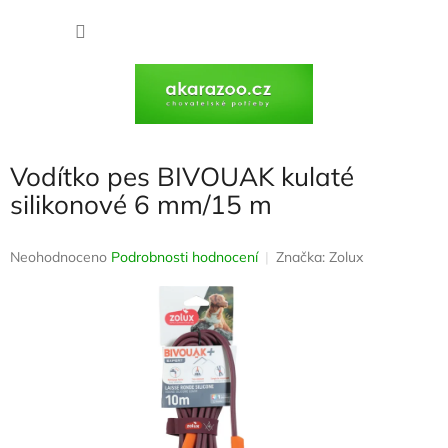
Přejít
na
NÁKU
obsah
KOŠÍK
Vodítko pes BIVOUAK kulaté
silikonové 6 mm/15 m
Průměrné
Neohodnoceno
Podrobnosti hodnocení
Značka:
Zolux
hodnocení
produktu
je
0,0
z
5
hvězdiček.