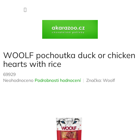
Přejít
na
NÁKU
obsah
KOŠÍK
WOOLF pochoutka duck or chicken
hearts with rice
69929
Průměrné
Neohodnoceno
Podrobnosti hodnocení
Značka:
Woolf
hodnocení
produktu
je
0,0
z
5
hvězdiček.