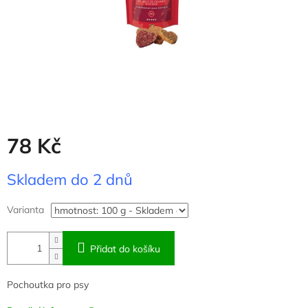
78 Kč
Měrná
Skladem do 2 dnů
cena:
Varianta
Přidat do košíku
Pochoutka pro psy