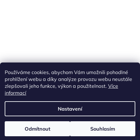
Náš FACEBOOK
AKČNÍ ZBOŽÍ
Používáme cookies, abychom Vám umožnili pohodlné
Tisíce výdejních míst po celé ČR
prohlížení webu a díky analýze provozu webu neustále
zlepšovali jeho funkce, výkon a použitelnost.
Více
informací
Vytvořil Shoptet
Nastavení
Copyright 2026
akarazoo.cz
. Všechna práva vyhrazena.
Upravit
Odmítnout
Souhlasím
nastavení cookies