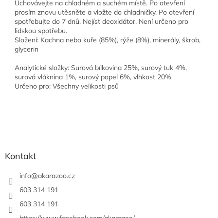
Uchovávejte na chladném a suchém místě. Po otevření
prosím znovu utěsněte a vložte do chladničky. Po otevření
spotřebujte do 7 dnů. Nejíst deoxidátor. Není určeno pro
lidskou spotřebu.
Složení: Kachna nebo kuře (85%), rýže (8%), minerály, škrob,
glycerin
Analytické složky: Surová bílkovina 25%, surový tuk 4%,
surová vláknina 1%, surový popel 6%, vlhkost 20%
Určeno pro: Všechny velikosti psů
Z
á
p
a
Kontakt
t
í
info
@
akarazoo.cz
603 314 191
603 314 191