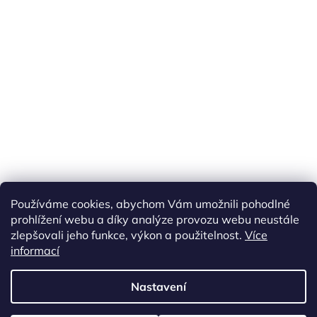
Náš FACEBOOK
AKČNÍ ZBOŽÍ
Používáme cookies, abychom Vám umožnili pohodlné
Tisíce výdejních míst po celé ČR
prohlížení webu a díky analýze provozu webu neustále
zlepšovali jeho funkce, výkon a použitelnost.
Více
informací
Vytvořil Shoptet
Nastavení