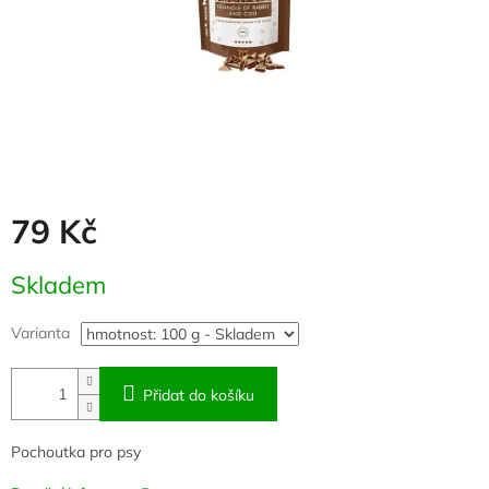
79 Kč
Měrná
Skladem
cena:
Varianta
Přidat do košíku
Pochoutka pro psy