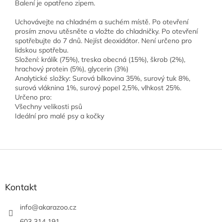
Balení je opatřeno zipem.
Uchovávejte na chladném a suchém místě. Po otevření
prosím znovu utěsněte a vložte do chladničky. Po otevření
spotřebujte do 7 dnů. Nejíst deoxidátor. Není určeno pro
lidskou spotřebu.
Složení: králík (75%), treska obecná (15%), škrob (2%),
hrachový protein (5%), glycerin (3%)
Analytické složky: Surová bílkovina 35%, surový tuk 8%,
surová vláknina 1%, surový popel 2,5%, vlhkost 25%.
Určeno pro:
Všechny velikosti psů
Ideální pro malé psy a kočky
Z
á
p
a
Kontakt
t
í
info
@
akarazoo.cz
603 314 191