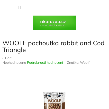
Přejít
na
NÁKU
obsah
KOŠÍK
WOOLF pochoutka rabbit and Cod
Triangle
81295
Průměrné
Neohodnoceno
Podrobnosti hodnocení
Značka:
Woolf
hodnocení
produktu
je
0,0
z
5
hvězdiček.